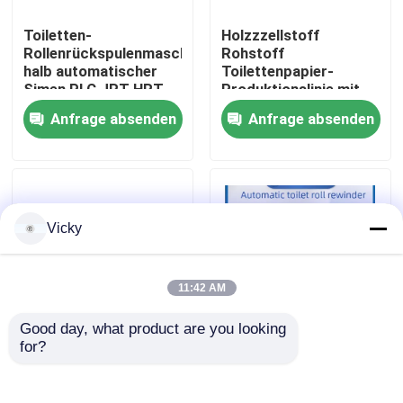
Toiletten-
Holzzzellstoff
Werksbesichtigung
Rollenrückspulenmaschine
Rohstoff
halb automatischer
Toilettenpapier-
Simen PLC JRT HRT
Produktionslinie mit
Stahl-Rubber-
Qualitätskontrolle
Anfrage absenden
Anfrage absenden
Rebossgerät und
Wickelmaschine
Kontakt mit uns
Neuigkeiten
Vicky
Bitte um ein Angebot
11:42 AM
Good day, what product are you looking 
VR
for?
Vollautomatische
Revolutionieren Sie
Toilettenrollen-
Ihre Fertigung mit
Rückwickelmaschine
unserer
Seidenpapier-Fertigungsstraße