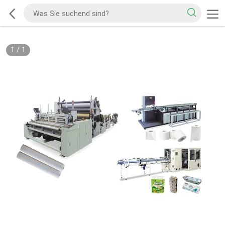
1
/
1