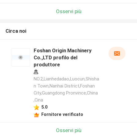
Osservi più
Circa noi
Foshan Origin Machinery
Co.,LTD profilo del
produttore
NO.2,Lianhedadao,Luocun,Shisha
n Town,Nanhai District,Foshan
City,Guangdong Pronvince,China
,Cina
5.0
Fornitore verificato
Osservi più