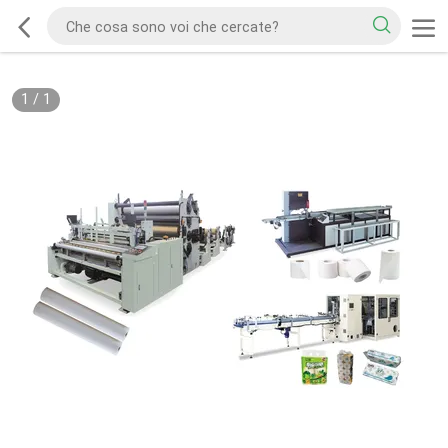
1
/
1