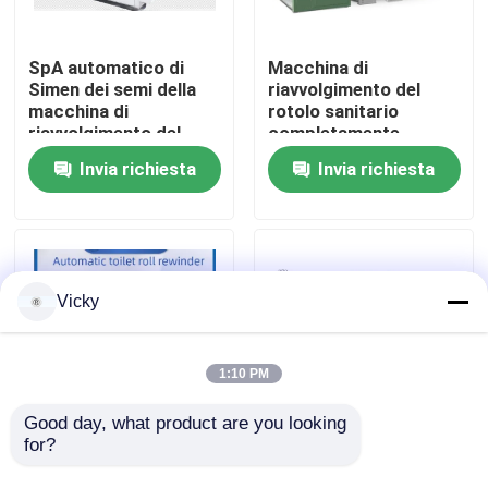
Visita alla fabbrica
SpA automatico di
Macchina di
Simen dei semi della
riavvolgimento del
macchina di
rotolo sanitario
Controllo della qualità
riavvolgimento del
completamente
rotolo di carta igienica
automatica Linea di
Invia richiesta
Invia richiesta
di terapia ormonale
produzione con unità
sostitutiva di JRT
di rilievo, punto a
Contattaci
punto
Notizie
Vicky
Chiedi un preventivo
1:10 PM
VR
Good day, what product are you looking 
for?
Rivoluzionate la vostra
Materie prime di pasta
produzione con la
di legno Linea di
Linea di produzione della carta velina