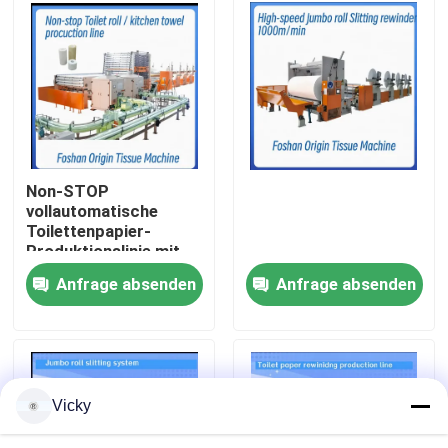
Werksbesichtigung
Qualitätskontrolle
Kontakt mit uns
Non-STOP
vollautomatische
Toilettenpapier-
Neuigkeiten
Produktionslinie mit
Prägungseinheit
Anfrage absenden
Anfrage absenden
Bitte um ein Angebot
VR
Vicky
Seidenpapier-Fertigungsstraße