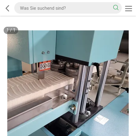
1
/
1