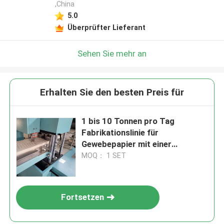
,China
5.0
Überprüfter Lieferant
Sehen Sie mehr an
Erhalten Sie den besten Preis für
1 bis 10 Tonnen pro Tag
Fabrikationslinie für
Gewebepapier mit einer
Geschwindigkeit von 200 bis 220
MOQ： 1 SET
Metern pro Minute
Fortsetzen