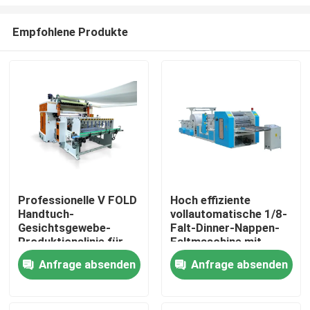
Empfohlene Produkte
Professionelle V FOLD
Hoch effiziente
Handtuch-
vollautomatische 1/8-
Zu Hause
Gesichtsgewebe-
Falt-Dinner-Nappen-
Produktionslinie für
Faltmaschine mit
Gewebeindustrie mit
Vakuumpumpe
Produkte
Anfrage absenden
Anfrage absenden
automatischer
Übertragungseinheit
Über uns