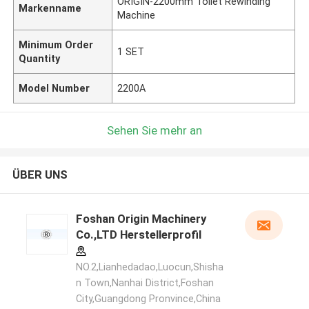
ORIGIN-2200mm Toilet Rewinding
Markenname
Machine
Minimum Order
1 SET
Quantity
Model Number
2200A
Sehen Sie mehr an
ÜBER UNS
Foshan Origin Machinery
Co.,LTD Herstellerprofil
NO.2,Lianhedadao,Luocun,Shisha
n Town,Nanhai District,Foshan
City,Guangdong Pronvince,China