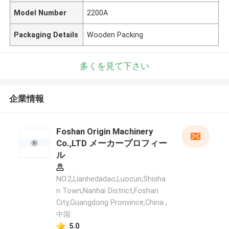
Model Number
2200A
Packaging Details
Wooden Packing
多くを見て下さい
企業情報
Foshan Origin Machinery
Co.,LTD メーカープロフィー
ル
NO.2,Lianhedadao,Luocun,Shisha
n Town,Nanhai District,Foshan
City,Guangdong Pronvince,China ,
中国
5.0