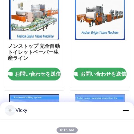
工場 ツアー
品質管理
ノンストップ 完全自動
トイレットペーパー生
連絡 ください
産ライン
お問い合わせを送信
お問い合わせを送信
ニュース
引金 を 求め て ください
Vicky
VR
チィッシュ ペーパーの生産ライン
6:15 AM