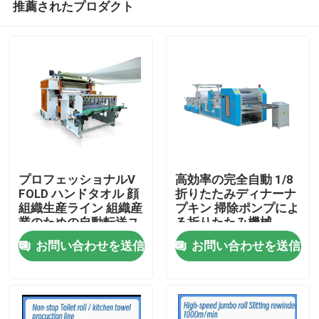
推薦されたプロダクト
プロフェッショナルV
高効率の完全自動 1/8
FOLD ハンドタオル 顔
折りたたみディナーナ
組織生産ライン 組織産
プキン 掃除ポンプによ
業のための自動転送ユ
る折りたたみ機械
家へ
ニット
お問い合わせを送信
お問い合わせを送信
製品
わたしたち に つい て