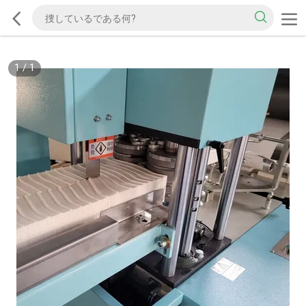
1
/
1