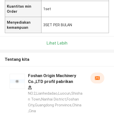
Kuantitas min
1set
Order
Menyediakan
3SET PER BULAN
kemampuan
Lihat Lebih
Tentang kita
Foshan Origin Machinery
Co.,LTD profil pabrikan
NO.2,Lianhedadao,Luocun,Shisha
n Town,Nanhai District,Foshan
City,Guangdong Pronvince,China
,Cina