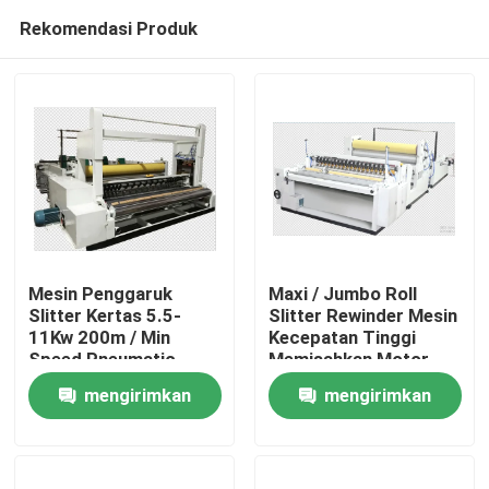
Rekomendasi Produk
Mesin Penggaruk
Maxi / Jumbo Roll
Slitter Kertas 5.5-
Slitter Rewinder Mesin
11Kw 200m / Min
Kecepatan Tinggi
Rumah
Speed ​​Pneumatic
Memisahkan Motor
Tightness Control
Mengemudi
mengirimkan
mengirimkan
Produk
permintaan
permintaan
Tentang Kami