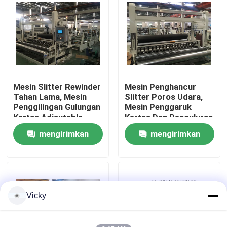
Tur Pabrik
Kontrol Kualitas
Mesin Slitter Rewinder
Mesin Penghancur
Hubungi Kami
Tahan Lama, Mesin
Slitter Poros Udara,
Penggilingan Gulungan
Mesin Penggaruk
Kertas Adjsutable
Kertas Dan Penguluran
Berita
Slitting Width
200 M / Menit
mengirimkan
mengirimkan
permintaan
permintaan
Minta Kutipan
VR
Vicky
Jalur Produksi Kertas Tissue