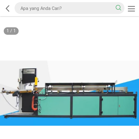
1
/
1