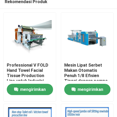
Rekomendasi Produk
Professional V FOLD
Mesin Lipat Serbet
Hand Towel Facial
Makan Otomatis
Tissue Production
Penuh 1/8 Efisien
Line untuk Industri
Tinggi dengan pompa
Rumah
Tissue dengan unit
vakum
mengirimkan
mengirimkan
transfer otomatis
Produk
permintaan
permintaan
Tentang Kami