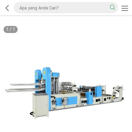
1
/
1