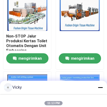
Tur Pabrik
Kontrol Kualitas
Non-STOP Jalur
Produksi Kertas Toilet
Hubungi Kami
Otomatis Dengan Unit
Embossing
mengirimkan
mengirimkan
Berita
permintaan
permintaan
Minta Kutipan
Vicky
VR
11:13 PM
Jalur Produksi Kertas Tissue