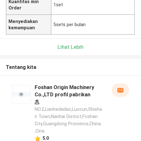
Kuantitas min
1set
Order
Menyediakan
5sets per bulan
kemampuan
Lihat Lebih
Tentang kita
Foshan Origin Machinery
Co.,LTD profil pabrikan
NO.2,Lianhedadao,Luocun,Shisha
n Town,Nanhai District,Foshan
City,Guangdong Pronvince,China
,Cina
5.0