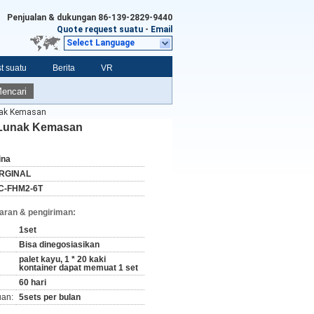
Penjualan & dukungan
86-139-2829-9440
Quote request suatu
-
Email
Select Language
t suatu
Berita
VR
encari
unak Kemasan
k Lunak Kemasan
ina
RGINAL
C-FHM2-6T
aran & pengiriman:
1set
Bisa dinegosiasikan
palet kayu, 1 * 20 kaki
kontainer dapat memuat 1 set
60 hari
an:
5sets per bulan