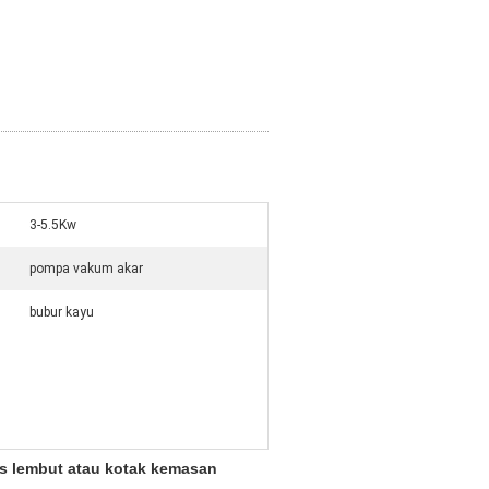
3-5.5Kw
pompa vakum akar
bubur kayu
as lembut atau kotak kemasan