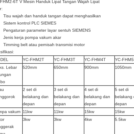
FHM2-6T V Mesin Handuk Lipat Tangan Wajah Lipat
r:
Tisu wajah dan handuk tangan dapat menghasilkan
Sistem kontrol PLC SIEMES
Pengaturan parameter layar sentuh SIEMENS
Jenis kerja pompa vakum akar
Timming belt atau pemisah transmisi motor
ifikasi:
DEL
YC-FHM2T
YC-FHM3T
YC-FHM4T
YC-FHM5
s. Lebar
520mm
650mm
900mm
1050mm
lungan
mbo
au
2 set di
3 set di
4 set di
5 set di
nggorok
belakang dan
belakang dan
belakang dan
belakang
depan
depan
depan
depan
mpa vakum
11kw
11kw
15kw
15kw
tor
3kw
3kw
4kw
5.5kw
nggerak
ama