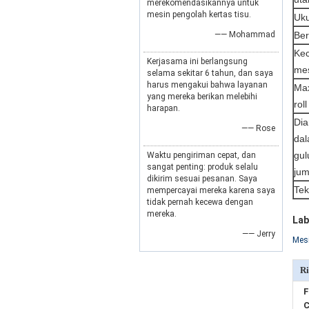
merekomendasikannya untuk
mesin pengolah kertas tisu.
Uku
—— Mohammad
Ber
Ke
Kerjasama ini berlangsung
me
selama sekitar 6 tahun, dan saya
harus mengakui bahwa layanan
Max
yang mereka berikan melebihi
rol
harapan.
Dia
—— Rose
da
gu
Waktu pengiriman cepat, dan
sangat penting: produk selalu
ju
dikirim sesuai pesanan. Saya
Tek
mempercayai mereka karena saya
tidak pernah kecewa dengan
mereka.
Lab
—— Jerry
Mes
Ri
F
C