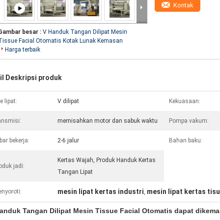
Kontak
Gambar besar :
V Handuk Tangan Dilipat Mesin
Tissue Facial Otomatis Kotak Lunak Kemasan
Harga terbaik
il Deskripsi produk
pe lipat:
V dilipat
Kekuasaan:
ansmisi:
memisahkan motor dan sabuk waktu
Pompa vakum:
bar bekerja:
2-6 jalur
Bahan baku:
Kertas Wajah, Produk Handuk Kertas
oduk jadi:
Tangan Lipat
mesin lipat kertas industri
mesin lipat kertas tisu
nyoroti:
,
anduk Tangan Dilipat Mesin Tissue Facial Otomatis dapat dikem