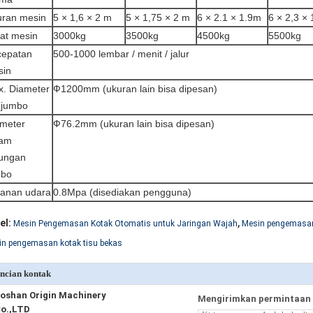
ran mesin
5 × 1,6 × 2 m
5 × 1,75 × 2 m
6 × 2.1 × 1.9m
6 × 2,3 × 
at mesin
3000kg
3500kg
4500kg
5500kg
cepatan
500-1000 lembar / menit / jalur
sin
. Diameter
Ф1200mm (ukuran lain bisa dipesan)
l jumbo
meter
Ф76.2mm (ukuran lain bisa dipesan)
lam
lungan
mbo
anan udara
0.8Mpa (disediakan pengguna)
,
el:
Mesin Pengemasan Kotak Otomatis untuk Jaringan Wajah
Mesin pengemasan
in pengemasan kotak tisu bekas
ncian kontak
oshan Origin Machinery
Mengirimkan permintaan 
o.,LTD