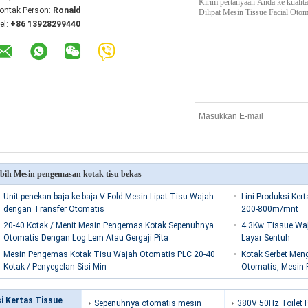
ontak Person:
Ronald
el:
+86 13928299440
bih Mesin pengemasan kotak tisu bekas
Unit penekan baja ke baja V Fold Mesin Lipat Tisu Wajah
Lini Produksi Ke
dengan Transfer Otomatis
200-800m/mnt
20-40 Kotak / Menit Mesin Pengemas Kotak Sepenuhnya
4.3Kw Tissue Wa
Otomatis Dengan Log Lem Atau Gergaji Pita
Layar Sentuh
Mesin Pengemas Kotak Tisu Wajah Otomatis PLC 20-40
Kotak Serbet Me
Kotak / Penyegelan Sisi Min
Otomatis, Mesin
i Kertas Tissue
Sepenuhnya otomatis mesin
380V 50Hz Toilet P