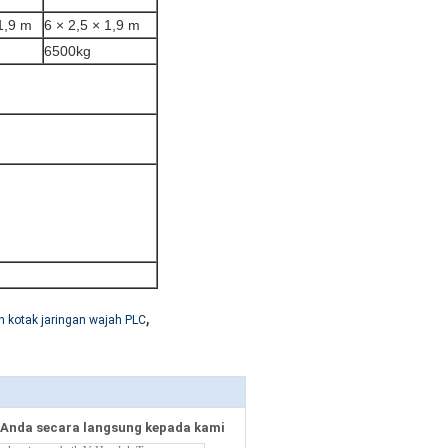
1,9 m
6 × 2,5 × 1,9 m
6500kg
,
 kotak jaringan wajah PLC
Anda secara langsung kepada kami