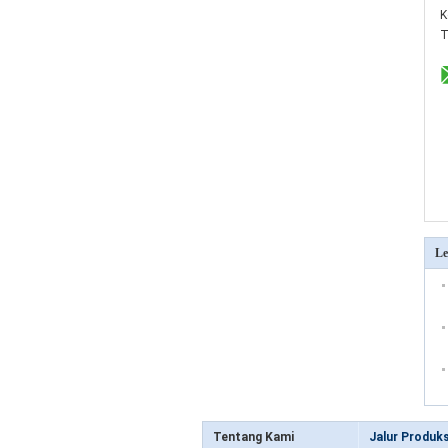
K
T
Le
Tentang Kami
Jalur Produks