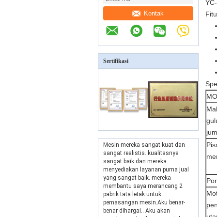
YC-
Kontak
Fitu
Sertifikasi
Spes
MO
Mak
gu
ju
Pis
Mesin mereka sangat kuat dan
sangat realistis. kualitasnya
me
sangat baik dan mereka
menyediakan layanan purna jual
yang sangat baik. mereka
Po
membantu saya merancang 2
Mo
pabrik tata letak untuk
pemasangan mesin.Aku benar-
pe
benar dihargai.. Aku akan
ut