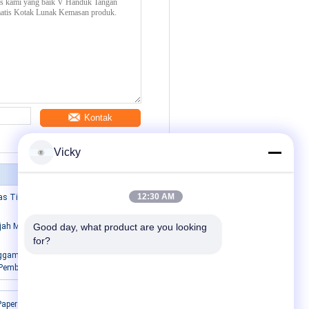
Kontak
Vicky
12:30 AM
rtas Tisu Berkecepatan Tinggi 13-40g/m2
jah Mesin Kemasan Kotak Otomatis
Good day, what product are you looking 
for?
nggambar Mesin Kemasan Kotak
 Pembungkus Kotak Karton
Hubungi Kami
aper Roll