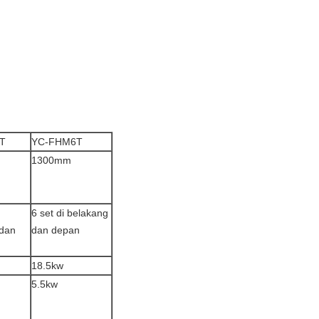
T
YC-FHM6T
1300mm
6 set di belakang
 dan
dan depan
18.5kw
5.5kw