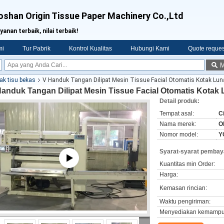
oshan Origin Tissue Paper Machinery Co.,Ltd
yanan terbaik, nilai terbaik!
mi
Tur Pabrik
Kontrol Kualitas
Hubungi Kami
Quote reques
M
k tisu bekas
V Handuk Tangan Dilipat Mesin Tissue Facial Otomatis Kotak L
Handuk Tangan Dilipat Mesin Tissue Facial Otomatis Kota
Detail produk:
Tempat asal:
C
Nama merek:
O
Nomor model:
Y
Syarat-syarat pembay
Kuantitas min Order:
Harga:
Kemasan rincian:
Waktu pengiriman:
Menyediakan kemampu