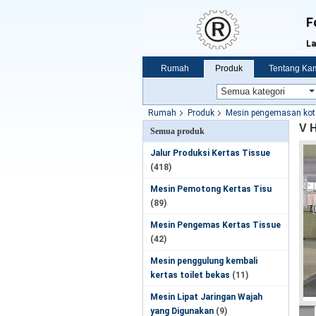
F
La
Rumah
Produk
Tentang Ka
Rumah
Produk
Mesin pengemasan kota
V 
Semua produk
Jalur Produksi Kertas Tissue
(418)
Mesin Pemotong Kertas Tisu
(89)
Mesin Pengemas Kertas Tissue
(42)
Mesin penggulung kembali
kertas toilet bekas
(11)
Mesin Lipat Jaringan Wajah
yang Digunakan
(9)