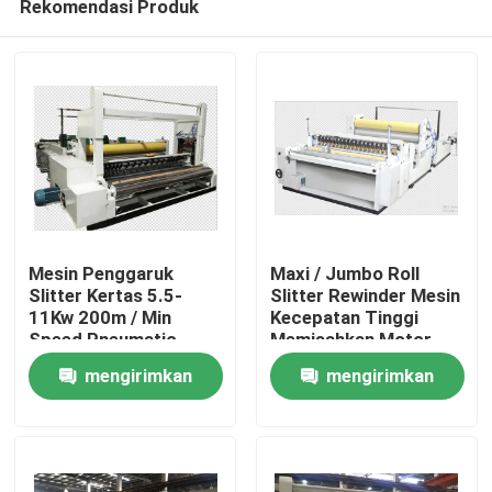
Rekomendasi Produk
Mesin Penggaruk
Maxi / Jumbo Roll
Slitter Kertas 5.5-
Slitter Rewinder Mesin
11Kw 200m / Min
Kecepatan Tinggi
Speed ​​Pneumatic
Memisahkan Motor
Rumah
Tightness Control
Mengemudi
mengirimkan
mengirimkan
Produk
permintaan
permintaan
Tentang Kami