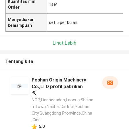
Kuantitas min
1set
Order
Menyediakan
set 5 per bulan
kemampuan
Lihat Lebih
Tentang kita
Foshan Origin Machinery
Co.,LTD profil pabrikan
NO.2,Lianhedadao,Luocun,Shisha
n Town,Nanhai District,Foshan
City,Guangdong Pronvince,China
,Cina
5.0