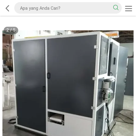
2
/
5