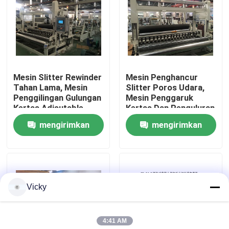
Tur Pabrik
Kontrol Kualitas
Mesin Slitter Rewinder
Mesin Penghancur
Tahan Lama, Mesin
Slitter Poros Udara,
Hubungi Kami
Penggilingan Gulungan
Mesin Penggaruk
Kertas Adjsutable
Kertas Dan Penguluran
Slitting Width
200 M / Menit
mengirimkan
mengirimkan
Berita
permintaan
permintaan
Minta Kutipan
Vicky
VR
4:41 AM
Jalur Produksi Kertas Tissue