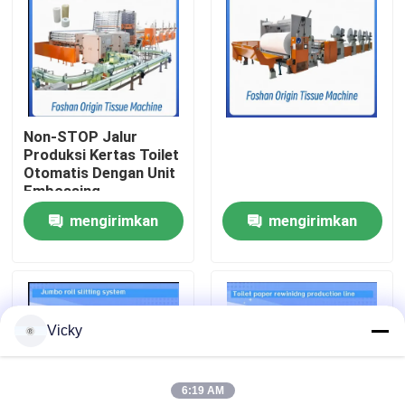
Tur Pabrik
Kontrol Kualitas
Non-STOP Jalur
Produksi Kertas Toilet
Hubungi Kami
Otomatis Dengan Unit
Embossing
mengirimkan
mengirimkan
Berita
permintaan
permintaan
Minta Kutipan
Vicky
VR
6:19 AM
Jalur Produksi Kertas Tissue