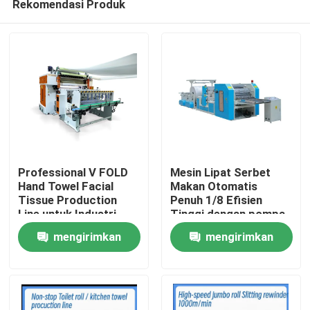
Rekomendasi Produk
Professional V FOLD
Mesin Lipat Serbet
Hand Towel Facial
Makan Otomatis
Tissue Production
Penuh 1/8 Efisien
Line untuk Industri
Tinggi dengan pompa
Rumah
Tissue dengan unit
vakum
mengirimkan
mengirimkan
transfer otomatis
Produk
permintaan
permintaan
Tentang Kami