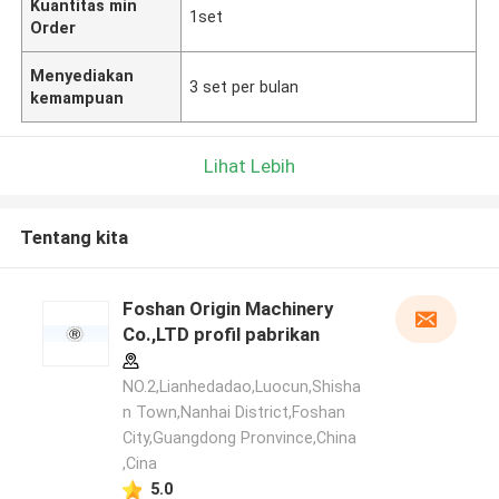
Kuantitas min
1set
Order
Menyediakan
3 set per bulan
kemampuan
Lihat Lebih
Tentang kita
Foshan Origin Machinery
Co.,LTD profil pabrikan
NO.2,Lianhedadao,Luocun,Shisha
n Town,Nanhai District,Foshan
City,Guangdong Pronvince,China
,Cina
5.0