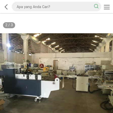
2
/
3