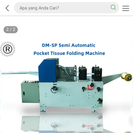
2
/
2