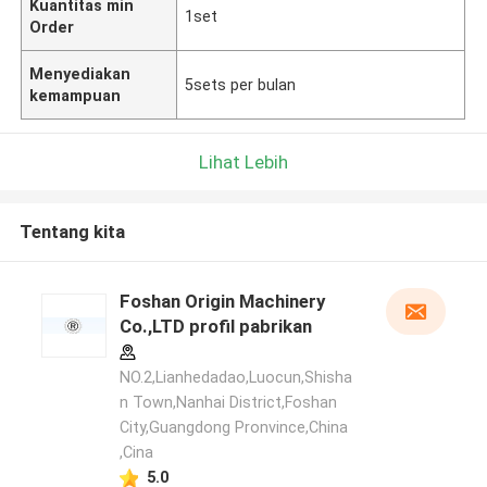
Kuantitas min
1set
Order
Menyediakan
5sets per bulan
kemampuan
Lihat Lebih
Tentang kita
Foshan Origin Machinery
Co.,LTD profil pabrikan
NO.2,Lianhedadao,Luocun,Shisha
n Town,Nanhai District,Foshan
City,Guangdong Pronvince,China
,Cina
5.0