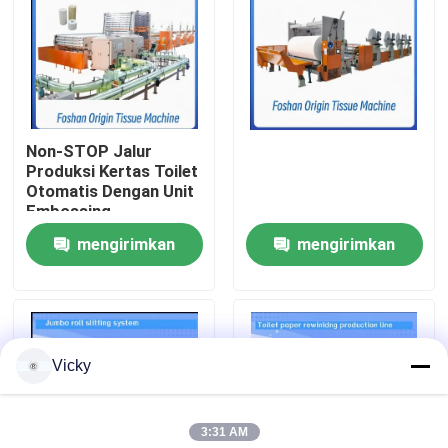
Tur Pabrik
Kontrol Kualitas
Non-STOP Jalur
Produksi Kertas Toilet
Hubungi Kami
Otomatis Dengan Unit
Embossing
mengirimkan
mengirimkan
Berita
permintaan
permintaan
Minta Kutipan
Vicky
VR
3:31 AM
Jalur Produksi Kertas Tissue