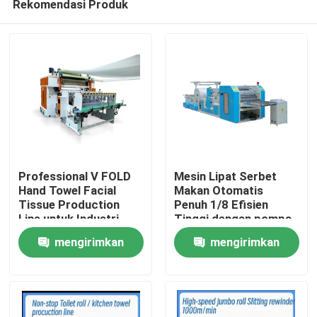
Rekomendasi Produk
Professional V FOLD
Mesin Lipat Serbet
Hand Towel Facial
Makan Otomatis
Tissue Production
Penuh 1/8 Efisien
Line untuk Industri
Tinggi dengan pompa
Rumah
Tissue dengan unit
vakum
mengirimkan
mengirimkan
transfer otomatis
Produk
permintaan
permintaan
Tentang Kami