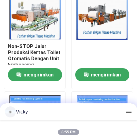
Tur Pabrik
Kontrol Kualitas
Non-STOP Jalur
Produksi Kertas Toilet
Hubungi Kami
Otomatis Dengan Unit
Embossing
mengirimkan
mengirimkan
Berita
permintaan
permintaan
Minta Kutipan
Vicky
VR
8:55 PM
Jalur Produksi Kertas Tissue