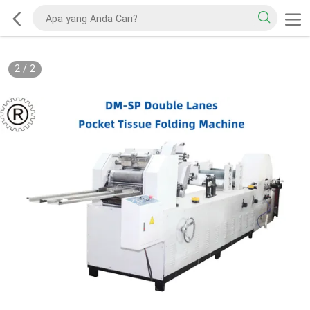
2
/
2