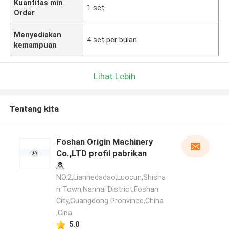
Kuantitas min
1 set
Order
Menyediakan
4 set per bulan
kemampuan
Lihat Lebih
Tentang kita
Foshan Origin Machinery
Co.,LTD profil pabrikan
NO.2,Lianhedadao,Luocun,Shisha
n Town,Nanhai District,Foshan
City,Guangdong Pronvince,China
,Cina
5.0