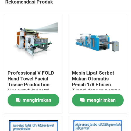
Rekomendasi Produk
Professional V FOLD
Mesin Lipat Serbet
Hand Towel Facial
Makan Otomatis
Tissue Production
Penuh 1/8 Efisien
Line untuk Industri
Tinggi dengan pompa
Rumah
Tissue dengan unit
vakum
mengirimkan
mengirimkan
transfer otomatis
Produk
permintaan
permintaan
Tentang Kami