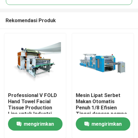
Rekomendasi Produk
Professional V FOLD
Mesin Lipat Serbet
Rumah
Hand Towel Facial
Makan Otomatis
Tissue Production
Penuh 1/8 Efisien
Line untuk Industri
Tinggi dengan pompa
Produk
Tissue dengan unit
vakum
mengirimkan
mengirimkan
transfer otomatis
Tentang Kami
permintaan
permintaan