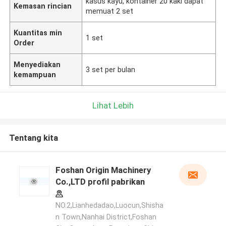
kasus kayu, kontainer 20 kaki dapat
Kemasan rincian
memuat 2 set
Kuantitas min
1 set
Order
Menyediakan
3 set per bulan
kemampuan
Lihat Lebih
Tentang kita
Foshan Origin Machinery
Co.,LTD profil pabrikan
NO.2,Lianhedadao,Luocun,Shisha
n Town,Nanhai District,Foshan