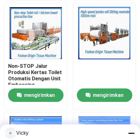
Tur Pabrik
Kontrol Kualitas
Hubungi Kami
Non-STOP Jalur
Produksi Kertas Toilet
Berita
Otomatis Dengan Unit
Embossing
mengirimkan
mengirimkan
Minta Kutipan
permintaan
permintaan
VR
Vicky
Jalur Produksi Kertas Tissue