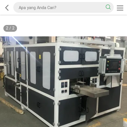
2
/
2