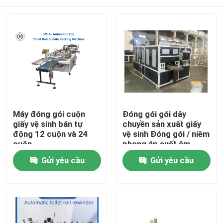
Máy đóng gói cuộn
Đóng gói gói dây
giấy vệ sinh bán tự
chuyền sản xuất giấy
động 12 cuộn và 24
vệ sinh Đóng gói / niêm
cuộn
phong áp suất âm
Nhà
Gửi yêu cầu
Gửi yêu cầu
Sản phẩm
Về chúng tôi