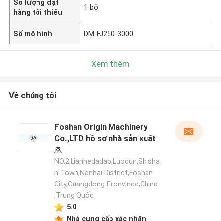
Số lượng đặt
1 bộ
hàng tối thiểu
Số mô hình
DM-FJ250-3000
Xem thêm
Về chúng tôi
Foshan Origin Machinery
Co.,LTD hồ sơ nhà sản xuất
NO.2,Lianhedadao,Luocun,Shisha
n Town,Nanhai District,Foshan
City,Guangdong Pronvince,China
,Trung Quốc
5.0
Nhà cung cấp xác nhận