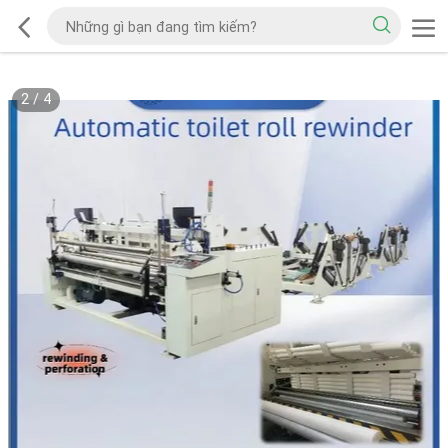
2
/
4