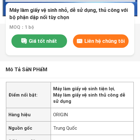
Máy làm giấy vệ sinh nhỏ, dễ sử dụng, thủ công với
bộ phận dập nổi tùy chọn
MOQ：1 bộ
Giá tốt nhất
Liên hệ chúng tôi
Mô Tả SảN PHẩM
Máy làm giấy vệ sinh tiện lợi
,
Điểm nổi bật:
Máy làm giấy vệ sinh thủ công dễ
sử dụng
Hàng hiệu
ORIGIN
Nguồn gốc
Trung Quốc