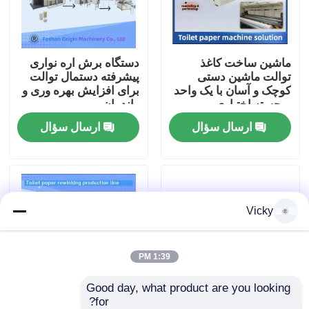
تور کارخانه
ماشین ساخت کاغذ
دستگاه برش اره نواری
توالت ماشین دستی
پیشرفته دستمال توالت
کنترل کیفیت
کوچک و آسان با یک واحد
برای افزایش بهره وری و
برجسته اختیاری
راندمان
ارسال سؤال
ارسال سؤال
با ما تماس بگیرید
اخبار
Vicky
درخواست نقل قول
VR
1:39 PM
Good day, what product are you looking 
خط تولید کاغذ بافت
for?
صفحه لمسی ماشین
انقلاب در فرآیند تولید