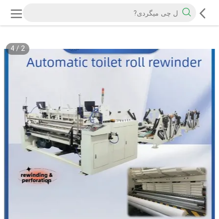
4
/
2