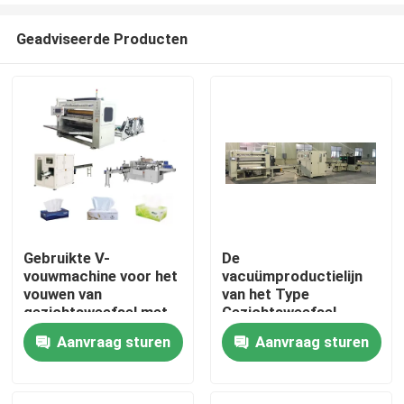
Geadviseerde Producten
Gebruikte V-
De
vouwmachine voor het
vacuümproductielijn
Huis
vouwen van
van het Type
gezichtsweefsel met
Gezichtsweefsel,
hogesnelheidsautomatische
Papieren zakdoekje
Aanvraag sturen
Aanvraag sturen
Producten
verpakkingsmachine
die Machine omzetten
Over ons