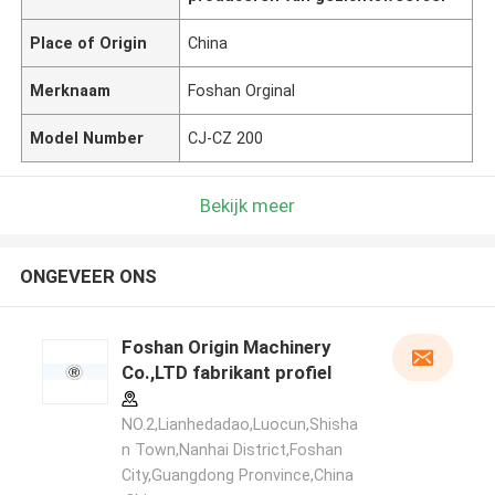
Place of Origin
China
Merknaam
Foshan Orginal
Model Number
CJ-CZ 200
Bekijk meer
ONGEVEER ONS
Foshan Origin Machinery
Co.,LTD fabrikant profiel
NO.2,Lianhedadao,Luocun,Shisha
n Town,Nanhai District,Foshan
City,Guangdong Pronvince,China