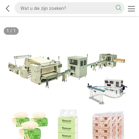
1
/
1