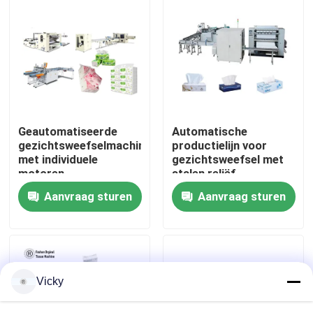
Fabriekstocht
Kwaliteitscontrole
Neem contact met ons op
Geautomatiseerde
Automatische
gezichtsweefselmachine
productielijn voor
met individuele
gezichtsweefsel met
Nieuws
motoren,
stalen reliëf
frequentieomzetters
Aanvraag sturen
Aanvraag sturen
en
lamineertechnologie
Vraag een offerte
VR
Vicky
Papieren zakdoekjeproductielijn