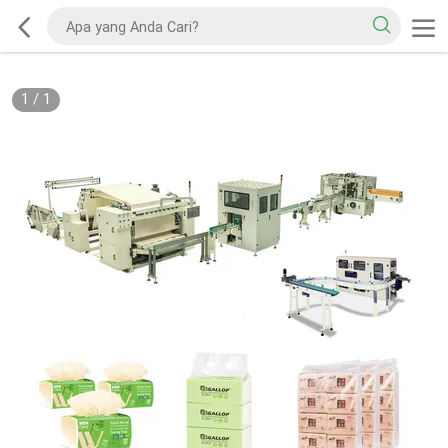
1
/
1