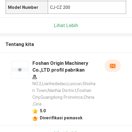
Model Number
CJ-CZ 200
Lihat Lebih
Tentang kita
Foshan Origin Machinery
Co.,LTD profil pabrikan
NO.2,Lianhedadao,Luocun,Shisha
n Town,Nanhai District,Foshan
City,Guangdong Pronvince,China
,Cina
5.0
Diverifikasi pemasok