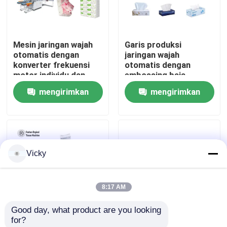
Tur Pabrik
Mesin jaringan wajah
Garis produksi
otomatis dengan
jaringan wajah
Kontrol Kualitas
konverter frekuensi
otomatis dengan
motor individu dan
embossing baja
teknologi laminasi
mengirimkan
mengirimkan
Hubungi Kami
permintaan
permintaan
Berita
Vicky
Minta Kutipan
8:17 AM
VR
Good day, what product are you looking 
for?
Jalur Produksi Kertas Tissue
Vacuum Folding Facial
V Jalur Produksi