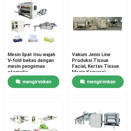
Mesin lipat tisu wajah
Vakum Jenis Line
V-fold bekas dengan
Produksi Tissue
mesin pengemas
Facial, Kertas Tissue
otomatis
Mesin Konversi
berkecepatan tinggi
mengirimkan
mengirimkan
Rumah
permintaan
permintaan
Produk
Tentang Kami