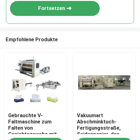
Fortsetzen
Empfohlene Produkte
Zu Hause
Gebrauchte V-
Vakuumart
Produkte
Faltmaschine zum
Abschminktuch-
Falten von
Fertigungsstraße,
Gesichtsgewebe mit
Seidenpapier, das
Über uns