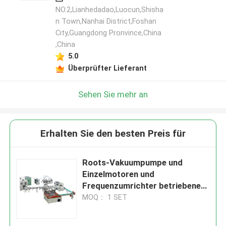
NO.2,Lianhedadao,Luocun,Shisha
n Town,Nanhai District,Foshan
City,Guangdong Pronvince,China
,China
5.0
Überprüfter Lieferant
Sehen Sie mehr an
Erhalten Sie den besten Preis für
Roots-Vakuumpumpe und
Einzelmotoren und
Frequenzumrichter betriebene
Gesichts-Taschentuch-
MOQ： 1 SET
Herstellungsmaschine