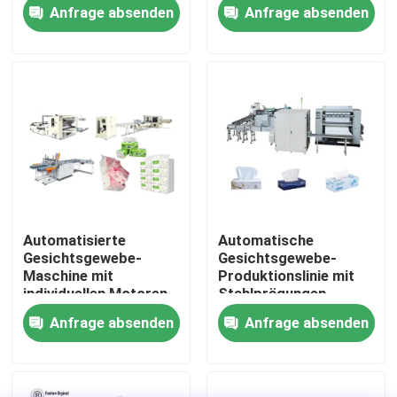
Hochgeschwindigkeits-
Maschine umwandelt
Anfrage absenden
Anfrage absenden
automatischer
Verpackungsmaschine
Werksbesichtigung
Qualitätskontrolle
Kontakt mit uns
Neuigkeiten
Automatisierte
Automatische
Gesichtsgewebe-
Gesichtsgewebe-
Bitte um ein Angebot
Maschine mit
Produktionslinie mit
individuellen Motoren,
Stahlprägungen
Frequenzumwandlern
Anfrage absenden
Anfrage absenden
und
VR
Laminationstechnologie
Seidenpapier-Fertigungsstraße