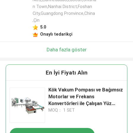
n Town,Nanhai District,Foshan
City,Guangdong Pronvince,China
,Çin
5.0
Onaylı tedarikçi
Daha fazla göster
En İyi Fiyatı Alın
Kök Vakum Pompası ve Bağımsız
Motorlar ve Frekans
Konvertörleri ile Çalışan Yüz
Mendili Üretim Makinesi
MOQ： 1 SET