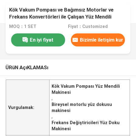
Kök Vakum Pompası ve Bağımsız Motorlar ve
Frekans Konvertörleri ile Çalışan Yüz Mendili
Üretim Makinesi
MOQ：1 SET
Fiyat：Customized
En iyi fiyat
Bizimle iletişim kur
ÜRüN AçıKLAMASı
Kök Vakum Pompası Yüz Mendili
Makinesi
,
Bireysel motorlu yüz dokusu
Vurgulamak:
makinesi
,
Frekans Değiştiricileri Yüz Doku
Makinesi