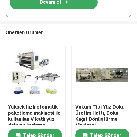
Devam et
Önerilen Ürünler
Evde
Yüksek hızlı otomatik
Vakum Tipi Yüz Doku
paketleme makinesi ile
Üretim Hattı, Doku
Ürün
kullanılan V katlı yüz
Kağıt Dönüştürme
dokusu katlama
Makinesi
makinesi
Talep Gönder
Talep Gönder
Bizim Hakkımızda