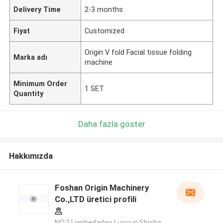
Delivery Time
2-3 months
Fiyat
Customized
Origin V fold Facial tissue folding
Marka adı
machine
Minimum Order
1 SET
Quantity
Daha fazla göster
Hakkımızda
Foshan Origin Machinery
Co.,LTD üretici profili
NO.2,Lianhedadao,Luocun,Shisha