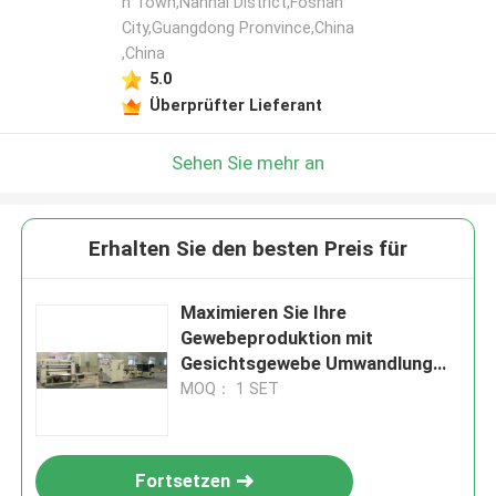
n Town,Nanhai District,Foshan
City,Guangdong Pronvince,China
,China
5.0
Überprüfter Lieferant
Sehen Sie mehr an
Erhalten Sie den besten Preis für
Maximieren Sie Ihre
Gewebeproduktion mit
Gesichtsgewebe Umwandlung
Maschine Laminationssystem
MOQ： 1 SET
15/17gsm*2 Schicht
Gewebeherstellung
Fortsetzen