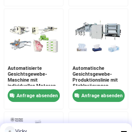
Verpackungsmaschine
Werksbesichtigung
Qualitätskontrolle
Kontakt mit uns
Automatisierte
Automatische
Neuigkeiten
Gesichtsgewebe-
Gesichtsgewebe-
Maschine mit
Produktionslinie mit
individuellen Motoren,
Stahlprägungen
Bitte um ein Angebot
Frequenzumwandlern
Anfrage absenden
Anfrage absenden
und
Laminationstechnologie
VR
Seidenpapier-Fertigungsstraße
Vicky