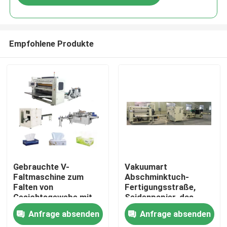
Empfohlene Produkte
Zu Hause
Gebrauchte V-
Vakuumart
Faltmaschine zum
Abschminktuch-
Falten von
Fertigungsstraße,
Produkte
Gesichtsgewebe mit
Seidenpapier, das
Hochgeschwindigkeits-
Maschine umwandelt
Anfrage absenden
Anfrage absenden
automatischer
Über uns