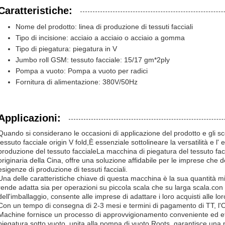
Caratteristiche:
Nome del prodotto: linea di produzione di tessuti facciali
Tipo di incisione: acciaio a acciaio o acciaio a gomma
Tipo di piegatura: piegatura in V
Jumbo roll GSM: tessuto facciale: 15/17 gm*2ply
Pompa a vuoto: Pompa a vuoto per radici
Fornitura di alimentazione: 380V/50Hz
Applicazioni:
Quando si considerano le occasioni di applicazione del prodotto e gli sce
tessuto facciale origin V fold,È essenziale sottolineare la versatilità e l'
produzione del tessuto faccialeLa macchina di piegatura del tessuto 
originaria della Cina, offre una soluzione affidabile per le imprese che 
esigenze di produzione di tessuti facciali.
Una delle caratteristiche chiave di questa macchina è la sua quantità mi
rende adatta sia per operazioni su piccola scala che su larga scala.con l
dell'imballaggio, consente alle imprese di adattare i loro acquisti alle lo
Con un tempo di consegna di 2-3 mesi e termini di pagamento di TT, l'Or
Machine fornisce un processo di approvvigionamento conveniente ed ef
piegatura sotto vuoto, unita alla pompa di vuoto Roots, garantisce una p