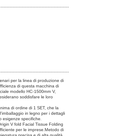
nari per la linea di produzione di
 efficienza di questa macchina di
facciale modello HC-1500mm V,
desiderano soddisfare le loro
nima di ordine di 1 SET, che la
'imballaggio in legno per i dettagli
ro esigenze specifiche.
igin V fold Facial Tissue Folding
ficiente per le imprese.Metodo di
iegatura precisa e di alta qualità