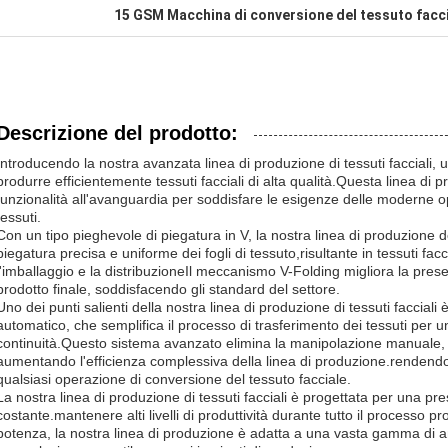
15 GSM Macchina di conversione del tessuto facc
Descrizione del prodotto:
Introducendo la nostra avanzata linea di produzione di tessuti facciali,
produrre efficientemente tessuti facciali di alta qualità.Questa linea di 
funzionalità all'avanguardia per soddisfare le esigenze delle moderne o
tessuti.
Con un tipo pieghevole di piegatura in V, la nostra linea di produzione d
piegatura precisa e uniforme dei fogli di tessuto,risultante in tessuti facci
l'imballaggio e la distribuzioneIl meccanismo V-Folding migliora la prese
prodotto finale, soddisfacendo gli standard del settore.
Uno dei punti salienti della nostra linea di produzione di tessuti facciali 
automatico, che semplifica il processo di trasferimento dei tessuti per
continuità.Questo sistema avanzato elimina la manipolazione manuale, ri
aumentando l'efficienza complessiva della linea di produzione.rendendo
qualsiasi operazione di conversione del tessuto facciale.
La nostra linea di produzione di tessuti facciali è progettata per una pre
costante.mantenere alti livelli di produttività durante tutto il processo p
potenza, la nostra linea di produzione è adatta a una vasta gamma di 