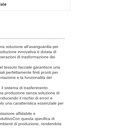
iale
 una soluzione all'avanguardia per
produzione innovativa è dotata di
perazioni di trasformazione dei
el tessuto facciale garantisce una
ali perfettamente finiti pronti per
ntazione e la funzionalità del
è il sistema di trasferimento
 una produzione senza soluzione di
ducendo il rischio di errori e
lo una caratteristica essenziale per
stazione affidabile e
roduttivoCon questa specifica di
ambienti di produzione, rendendola