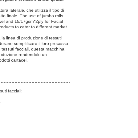
ura laterale, che utilizza il tipo di
tto finale. The use of jumbo rolls
wel and 15/17gsm*2ply for Facial
oducts to cater to different market
,la linea di produzione di tessuti
siderano semplificare il loro processo
 tessuti facciali, questa macchina
 produzione.rendendolo un
odotti cartacei.
uti facciali:
e