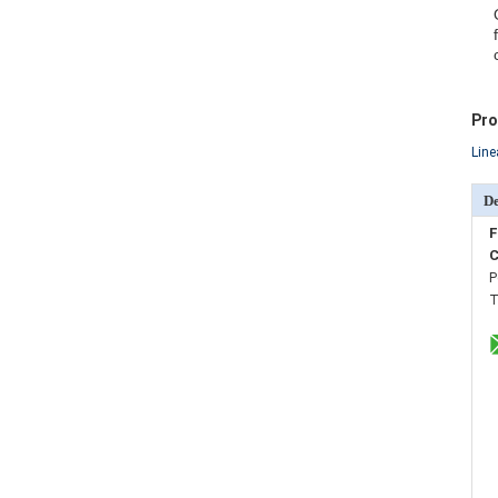
Pro
Line
De
F
C
P
T