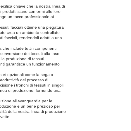
cifica chiave che la nostra linea di
li prodotti siano conformi alle loro
nge un tocco professionale ai
ssuti facciali ottiene una piegatura
uoto crea un ambiente controllato
i facciali, rendendoli adatti a una
a che include tutti i componenti
conversione dei tessuti alla fase
lla produzione di tessuti
nenti garantisce un funzionamento
ssori opzionali come la sega a
produttività del processo di
sione i tronchi di tessuti in singoli
 linea di produzione, fornendo una
luzione all'avanguardia per le
produzione è un bene prezioso per
alità della nostra linea di produzione
vette.