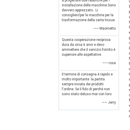
a progettare due fabbriche per l'
installazione delle macchine.Sono
davvero apprezzato.. Li
consigliero'per le macchine per la
trasformazione della carta tissue.
—— Maometto
Questa cooperazione reciproca
dura da circa 6 anni e devo
ammettere che il servizio fornito è
superiore alle aspettative.
—— rosa
Il termine di consegna è rapido e
molto importante: la partita
sempre inviata dei prodotti
l'ordine. Se li fido di perché non
sono stato deluso mai con loro.
—— Jerry