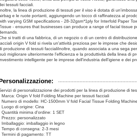
dei tessuti facciali.
Inoltre, la linea di produzione di tessuti per il viso è dotata di un'imbossat
airbag e le ruote portanti, aggiungendo un tocco di raffinatezza al prodo
with varying GSM specifications - 28-32gsm*1ply for Interfold Paper To
Tissue - ensures that businesses can produce a range of facial tissue pr
demands.
Che si tratti di una fabbrica, di un negozio o di un centro di distribuzione
facciali origin V fold si rivela un'attività preziosa per le imprese che de
di produzione di tessuti faccialiInoltre, quando associata a una sega per
può migliorare ulteriormente l'efficienza e la produttività della linea di
investimento intelligente per le imprese dell'industria dell'igiene e dei pr
Personalizzazione:
Servizi di personalizzazione dei prodotti per la linea di produzione di tess
- Marca: Origin V fold Folding Machine per tessuti facciali
- Numero di modello: HC-1500mm V fold Facial Tissue Folding Machin
- Luogo di origine: Cina
- Quantità minima d'ordine: 1 SET
- Prezzo: personalizzato
- Imballaggio: imballaggio in legno
- Tempo di consegna: 2-3 mesi
- Termini di pagamento: TT