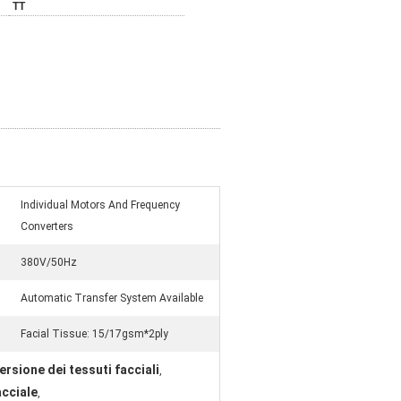
TT
Individual Motors And Frequency
Converters
380V/50Hz
Automatic Transfer System Available
Facial Tissue: 15/17gsm*2ply
rsione dei tessuti facciali
,
acciale
,