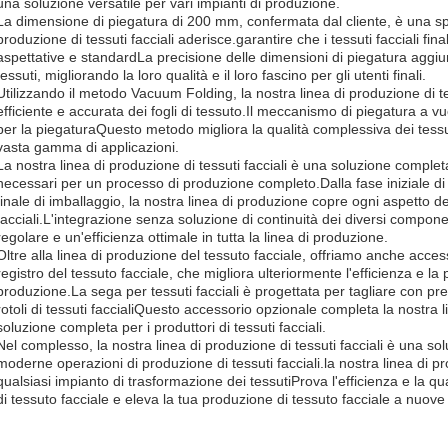
una soluzione versatile per vari impianti di produzione.
La dimensione di piegatura di 200 mm, confermata dal cliente, è una spe
produzione di tessuti facciali aderisce.garantire che i tessuti facciali fina
aspettative e standardLa precisione delle dimensioni di piegatura aggiu
tessuti, migliorando la loro qualità e il loro fascino per gli utenti finali.
Utilizzando il metodo Vacuum Folding, la nostra linea di produzione di te
efficiente e accurata dei fogli di tessuto.Il meccanismo di piegatura a v
per la piegaturaQuesto metodo migliora la qualità complessiva dei tessut
vasta gamma di applicazioni.
La nostra linea di produzione di tessuti facciali è una soluzione complet
necessari per un processo di produzione completo.Dalla fase iniziale di 
finale di imballaggio, la nostra linea di produzione copre ogni aspetto de
facciali.L'integrazione senza soluzione di continuità dei diversi compo
regolare e un'efficienza ottimale in tutta la linea di produzione.
Oltre alla linea di produzione del tessuto facciale, offriamo anche acce
registro del tessuto facciale, che migliora ulteriormente l'efficienza e la 
produzione.La sega per tessuti facciali è progettata per tagliare con preci
rotoli di tessuti faccialiQuesto accessorio opzionale completa la nostra
soluzione completa per i produttori di tessuti facciali.
Nel complesso, la nostra linea di produzione di tessuti facciali è una so
moderne operazioni di produzione di tessuti facciali.la nostra linea di 
qualsiasi impianto di trasformazione dei tessutiProva l'efficienza e la qu
di tessuto facciale e eleva la tua produzione di tessuto facciale a nuove 