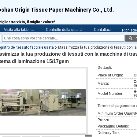
shan Origin Tissue Paper Machinery Co., Ltd.
miglior servizio, il miglior valore!
Visita alla fabbrica
Controllo della qualità
Contattaci
Richiede
r
gistro del tessuto facciale usata
Massimizza la tua produzione di tessuti con l
simizza la tua produzione di tessuti con la macchina di tra
stema di laminazione 15/17gsm
Dettagli:
Place of Origin:
C
Or
Marca:
m
H
Model Number:
F
Termini di pagamento 
Minimum Order Quantit
Prezzo:
Packaging Details:
Delivery Time: