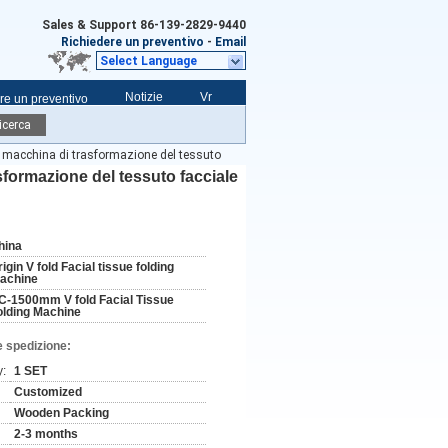
Sales & Support
86-139-2829-9440
Richiedere un preventivo
-
Email
Select Language
Notizie
Vr
re un preventivo
icerca
a macchina di trasformazione del tessuto
sformazione del tessuto facciale
hina
igin V fold Facial tissue folding
achine
C-1500mm V fold Facial Tissue
olding Machine
e spedizione:
y:
1 SET
Customized
Wooden Packing
2-3 months