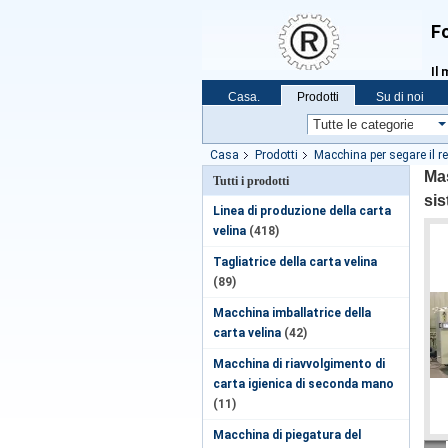
Fo
Il 
Casa.
Prodotti
Su di noi
Casa
Prodotti
Macchina per segare il re
facciale sistema di laminazione 15/17gsm
Mas
Tutti i prodotti
si
Linea di produzione della carta
velina
(418)
Tagliatrice della carta velina
(89)
Macchina imballatrice della
carta velina
(42)
Macchina di riavvolgimento di
carta igienica di seconda mano
(11)
Macchina di piegatura del