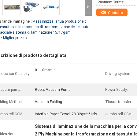
Payment Terms:
Contatto
Grande immagine :
Massimizza la tua produzione di
tessuti con la macchina di trasformazione del tessuto
facciale sistema di laminazione 15/17gsm
Miglior prezzo
crizione di prodotto dettagliata
0-110m/min
oduction Capacity:
Driving system:
acuum pump:
Roots Vacuum Pump
Power Supply:
lding Method:
Vacuum Folding
Tissue transfer:
mbo roll GSM:
Interfold Paper Towel: 28-32gsm*1ply
Jumbo roll GSM:
Sistema di laminazione della macchina per la conve
2 Ply Machine per la trasformazione del tessuto f
idenziare: