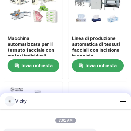
Visita alla fabbrica
Controllo della qualità
Macchina
Linea di produzione
automatizzata per il
automatica di tessuti
tessuto facciale con
facciali con incisione
Contattaci
motori individuali,
in acciaio
convertitori di
Invia richiesta
Invia richiesta
frequenza e
Notizie
tecnologia di
laminazione
Chiedi un preventivo
Vicky
VR
7:01 AM
Linea di produzione della carta velina