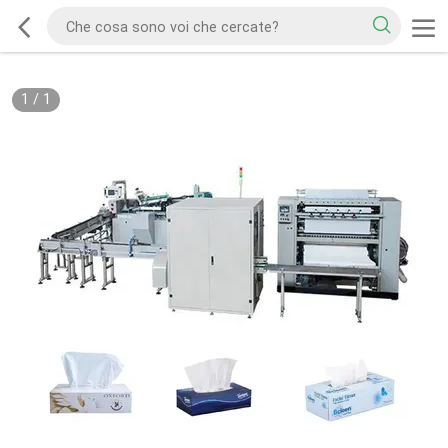
1
/
1