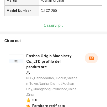
Marca
Foshan Orginal
Model Number
CJ-CZ 200
Osservi più
Circa noi
Foshan Origin Machinery
Co.,LTD profilo del
produttore
NO.2,Lianhedadao,Luocun,Shisha
n Town,Nanhai District,Foshan
City,Guangdong Pronvince,China
,Cina
5.0
Fornitore verificato