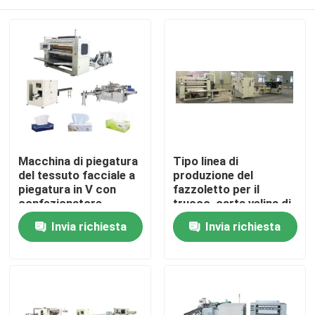
Macchina di piegatura
Tipo linea di
del tessuto facciale a
produzione del
piegatura in V con
fazzoletto per il
confezionatore
trucco, carta velina di
automatico ad alta
vuoto che converte
Casa.
Invia richiesta
Invia richiesta
velocità
macchina
Prodotti
Su di noi