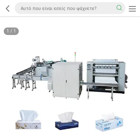
1
/
1