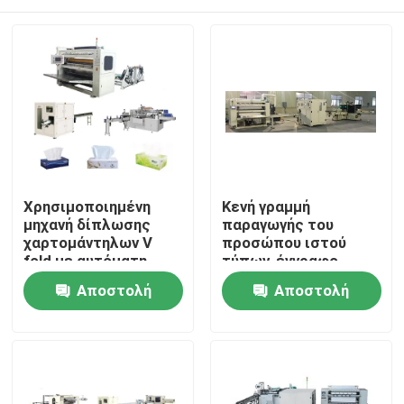
Χρησιμοποιημένη
Κενή γραμμή
μηχανή δίπλωσης
παραγωγής του
χαρτομάντηλων V
προσώπου ιστού
fold με αυτόματη
τύπων, έγγραφο
μηχανή συσκευασίας
ιστού που
Σπίτι
Αποστολή
Αποστολή
υψηλής ταχύτητας
μετατρέπει τη
μηχανή
ερώτησης
ερώτησης
Προϊόντα
Σχετικά με εμάς