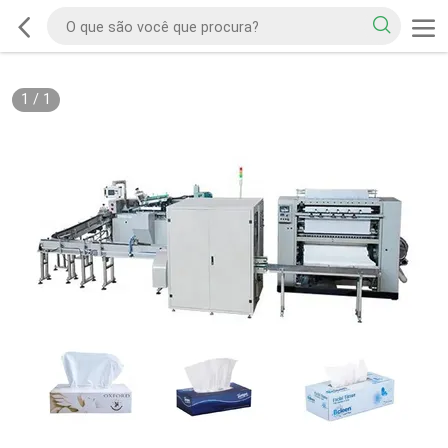
1
/
1