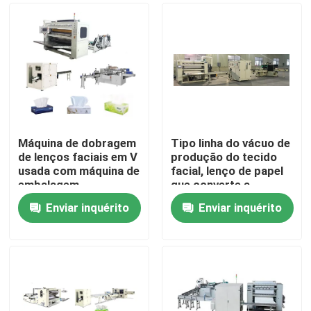
Máquina de dobragem
Tipo linha do vácuo de
de lenços faciais em V
produção do tecido
usada com máquina de
facial, lenço de papel
embalagem
que converte a
automática de alta
máquina
Enviar inquérito
Enviar inquérito
velocidade
Para casa
Produtos
Sobre nós