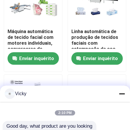
Visita à fábrica
Máquina automática
Linha automática de
Controle de qualidade
de tecido facial com
produção de tecidos
motores individuais,
faciais com
conversores de
estampação de aço
Contacte-nos
frequência e
Enviar inquérito
Enviar inquérito
tecnologia de
laminação
Notícias
Solicite um orçamento
Vicky
VR
2:10 PM
Good day, what product are you looking 
Linha de produção do lenço de papel