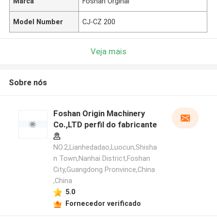
Marca
Foshan Orginal
Model Number
CJ-CZ 200
Veja mais
Sobre nós
Foshan Origin Machinery
Co.,LTD perfil do fabricante
NO.2,Lianhedadao,Luocun,Shisha
n Town,Nanhai District,Foshan
City,Guangdong Pronvince,China
,China
5.0
Fornecedor verificado