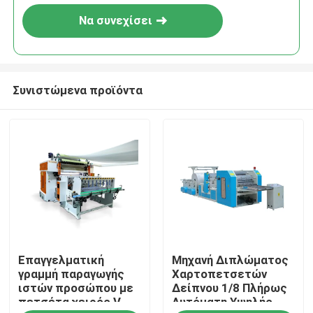
Να συνεχίσει
Συνιστώμενα προϊόντα
Σπίτι
Επαγγελματική
Μηχανή Διπλώματος
Προϊόντα
γραμμή παραγωγής
Χαρτοπετσετών
ιστών προσώπου με
Δείπνου 1/8 Πλήρως
πετσέτα χειρός V
Αυτόματη Υψηλής
Σχετικά με εμάς