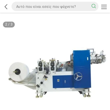
2
/
3