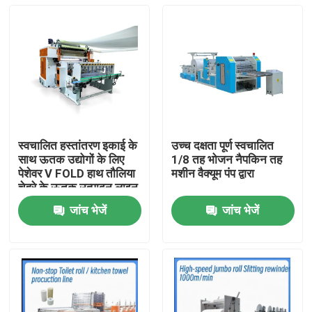
स्वचालित हस्तांतरण इकाई के
उच्च दक्षता पूर्ण स्वचालित
साथ ऊतक उद्योगों के लिए
1/8 तह भोजन नैपकिन तह
पेशेवर V FOLD हाथ तौलिया
मशीन वैक्यूम पंप द्वारा
चेहरे के ऊतक उत्पादन लाइन
जांच भेजें
जांच भेजें
घर
उत्पाद
हमारे बारे में