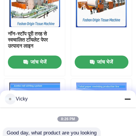
कारखाने का दौरा
नॉन-स्टॉप पूरी तरह से
गुणवत्ता नियंत्रण
स्वचालित टॉयलेट पेपर
उत्पादन लाइन
हमसे संपर्क करें
जांच भेजें
जांच भेजें
समाचार
उद्धरण मांगें
Vicky
VR
8:26 PM
टिशू पेपर उत्पादन लाइन
Good day, what product are you looking 