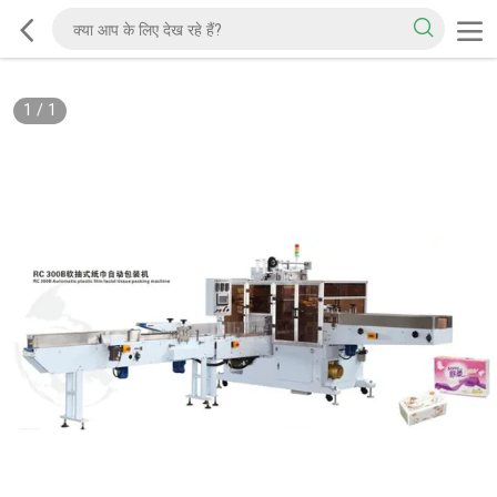
1
/
1