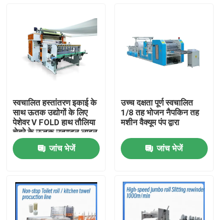
स्वचालित हस्तांतरण इकाई के
उच्च दक्षता पूर्ण स्वचालित
साथ ऊतक उद्योगों के लिए
1/8 तह भोजन नैपकिन तह
पेशेवर V FOLD हाथ तौलिया
मशीन वैक्यूम पंप द्वारा
चेहरे के ऊतक उत्पादन लाइन
जांच भेजें
जांच भेजें
घर
उत्पाद
हमारे बारे में