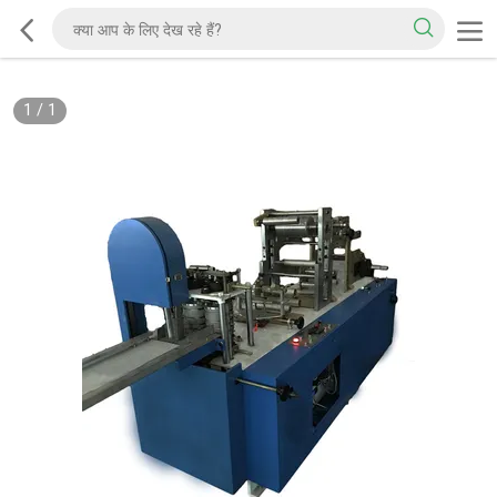
1
/
1