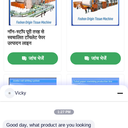
कारखाने का दौरा
नॉन-स्टॉप पूरी तरह से
गुणवत्ता नियंत्रण
स्वचालित टॉयलेट पेपर
उत्पादन लाइन
हमसे संपर्क करें
जांच भेजें
जांच भेजें
समाचार
उद्धरण मांगें
Vicky
VR
1:27 PM
टिशू पेपर उत्पादन लाइन
Good day, what product are you looking 