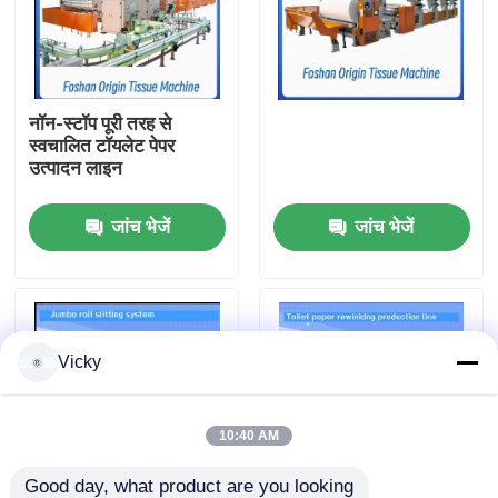
कारखाने का दौरा
नॉन-स्टॉप पूरी तरह से
गुणवत्ता नियंत्रण
स्वचालित टॉयलेट पेपर
उत्पादन लाइन
हमसे संपर्क करें
जांच भेजें
जांच भेजें
समाचार
उद्धरण मांगें
Vicky
VR
10:40 AM
टिशू पेपर उत्पादन लाइन
Good day, what product are you looking 