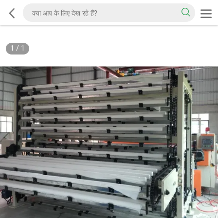
1
/
1