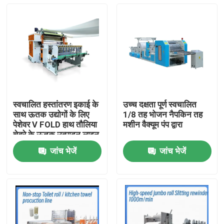
स्वचालित हस्तांतरण इकाई के
उच्च दक्षता पूर्ण स्वचालित
साथ ऊतक उद्योगों के लिए
1/8 तह भोजन नैपकिन तह
पेशेवर V FOLD हाथ तौलिया
मशीन वैक्यूम पंप द्वारा
चेहरे के ऊतक उत्पादन लाइन
जांच भेजें
जांच भेजें
घर
उत्पाद
हमारे बारे में