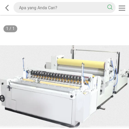
1
/
1