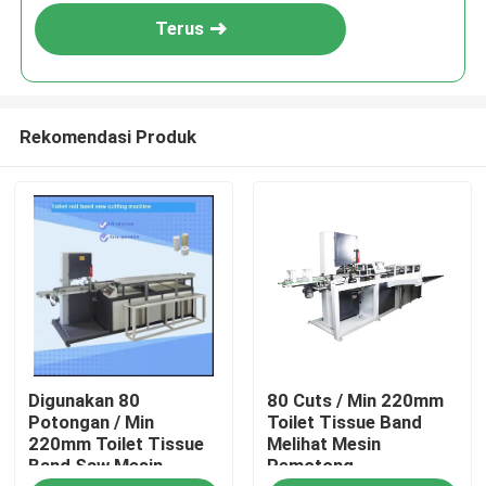
Terus
Rekomendasi Produk
Rumah
Digunakan 80
80 Cuts / Min 220mm
Produk
Potongan / Min
Toilet Tissue Band
220mm Toilet Tissue
Melihat Mesin
Band Saw Mesin
Pemotong
Tentang Kami