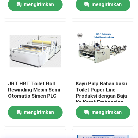
Pemotong
mengirimkan
mengirimkan
permintaan
permintaan
Tur Pabrik
Kontrol Kualitas
Hubungi Kami
Berita
JRT HRT Toilet Roll
Kayu Pulp Bahan baku
Rewinding Mesin Semi
Toilet Paper Line
Minta Kutipan
Otomatis Simen PLC
Produksi dengan Baja
Ke Karet Embossing
Perangkat dan Mesin
mengirimkan
mengirimkan
Membungkus
VR
permintaan
permintaan
Jalur Produksi Kertas Tissue