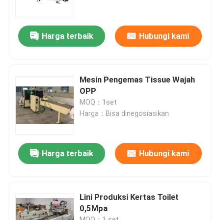
Tur Pabrik
Harga terbaik
Hubungi kami
Kontrol Kualitas
Mesin Pengemas Tissue Wajah
Hubungi Kami
OPP
MOQ：1set
Harga：Bisa dinegosiasikan
Berita
Minta Kutipan
Harga terbaik
Hubungi kami
VR
Lini Produksi Kertas Toilet
0,5Mpa
Jalur Produksi Kertas Tissue
MOQ：1 set