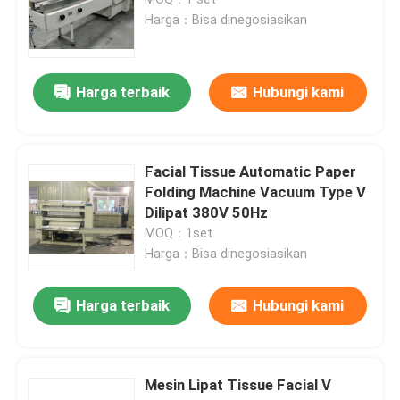
Harga：Bisa dinegosiasikan
Mesin Pemotong Kertas Tisu
Harga terbaik
Hubungi kami
Mesin Pengemas Kertas Tissue
Mesin penggulung kembali kertas toilet bekas
Facial Tissue Automatic Paper
Folding Machine Vacuum Type V
Dilipat 380V 50Hz
Mesin Lipat Jaringan Wajah yang Digunakan
MOQ：1set
Harga：Bisa dinegosiasikan
Mesin pengemasan kertas lunak bekas
Harga terbaik
Hubungi kami
Mesin gergaji jaringan wajah yang digunakan
Mesin Lipat Tissue Facial V
Mesin pengemasan bungkus kertas toilet bekas