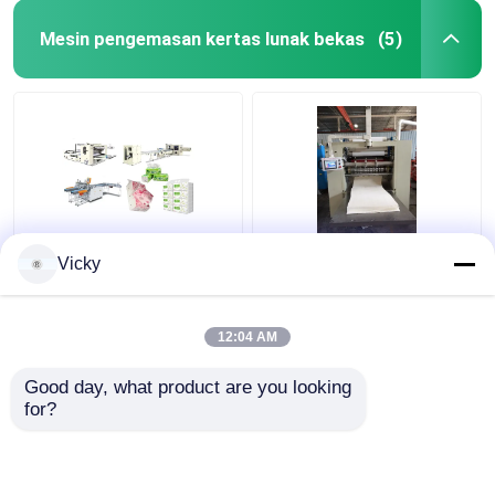
Mesin pengemasan kertas lunak bekas
(5)
Lini Produksi Kertas
630mm 1000pcs / mnt
Vicky
dan Tissue yang dapat
Peralatan Lipat Handuk
disesuaikan untuk
Tangan Z Unit Laminasi
380V/50Hz Tekanan
Lem Lipat
12:04 AM
Uap 0.2-0.8MPa
Harga terbaik
Harga terbaik
Pompa Vakum 2-4 Set
Good day, what product are you looking 
for?
Hubungi kami
Hubungi kami