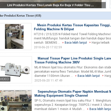
Lini Produksi Kertas Tisu Lunak Baja Ke Baja V Folder Tisu Wajah Lipat
lur Produksi Kertas Tissue
(418)
Mesin Produksi Kertas Tissue Kapasitas Tinggi
Folding Machine N Dilipat
HT210 / 215/225 N Folded Hand Towel Folding Machine Fi
menit Multifungsi: handuk tangan dan handuk dapur bisa
sentuh: SIEMENS ...
Baca lebih lanjut
Harga terbaik
2018-06-20 17:02:59
Manual Tissue Paper Line Produksi Single Lan
Tissue Folding Machine 380V
ML-III Mesin lipat tisu otomatis Fitur: Ekonomis dan stab
pencetakan warna flexo Tentukan: Model ML-III Max.Jum
diameter 1100mm Ukuran ...
Baca lebih lanjut
Harg
2025-06-20 11:47:49
Sepenuhnya Otomatis Paper Napkin Membuat M
Making Equipment Single Channel
SP-1L Otomatis mesin lipat tisu saku Fitur: 1. Menghi
sepenuhnya 2. Kecepatan tinggi: 700PCS / menit 3. Ukur
membuat dalam 1 mesin 4. Mudah ...
Baca lebih lanju