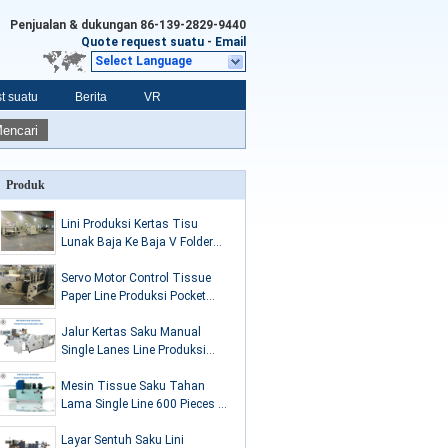
Penjualan & dukungan
86-139-2829-9440
Quote request suatu
-
Email
Select Language
t suatu
Berita
VR
encari
Produk
Lini Produksi Kertas Tisu
Lunak Baja Ke Baja V Folder
Tisu Wajah Lipat
Servo Motor Control Tissue
Paper Line Produksi Pocket
Tissue Folding Equipment
Jalur Kertas Saku Manual
Single Lanes Line Produksi
Dengan Mesin Packing
Otomatis
Mesin Tissue Saku Tahan
Lama Single Line 600 Pieces /
Min 7.5KW Mengemudi Motor
Layar Sentuh Saku Lini