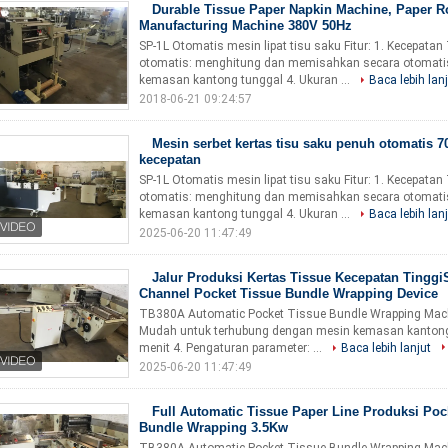
Durable Tissue Paper Napkin Machine, Paper Ro
Manufacturing Machine 380V 50Hz
SP-1L Otomatis mesin lipat tisu saku Fitur: 1. Kecepatan
otomatis: menghitung dan memisahkan secara otomat
kemasan kantong tunggal 4. Ukuran ...
Baca lebih lan
2018-06-21 09:24:57
Mesin serbet kertas tisu saku penuh otomatis 7
kecepatan
SP-1L Otomatis mesin lipat tisu saku Fitur: 1. Kecepatan
otomatis: menghitung dan memisahkan secara otomat
kemasan kantong tunggal 4. Ukuran ...
Baca lebih lan
2025-06-20 11:47:49
Jalur Produksi Kertas Tissue Kecepatan Tinggi
Channel Pocket Tissue Bundle Wrapping Device
TB380A Automatic Pocket Tissue Bundle Wrapping Machi
Mudah untuk terhubung dengan mesin kemasan kantong tu
menit 4. Pengaturan parameter: ...
Baca lebih lanjut
2025-06-20 11:47:49
Full Automatic Tissue Paper Line Produksi Poc
Bundle Wrapping 3.5Kw