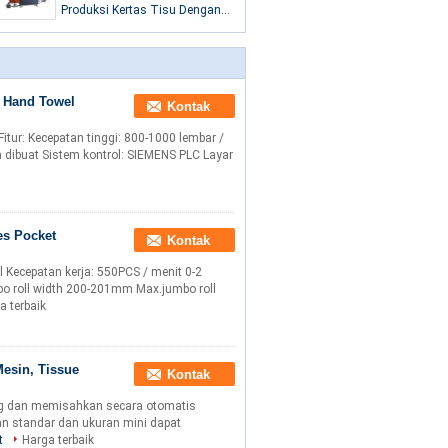
Produksi Kertas Tisu Dengan
Sperating Otomatis
, Hand Towel
Kontak
tur: Kecepatan tinggi: 800-1000 lembar /
 dibuat Sistem kontrol: SIEMENS PLC Layar
es Pocket
Kontak
il Kecepatan kerja: 550PCS / menit 0-2
bo roll width 200-201mm Max.jumbo roll
a terbaik
esin, Tissue
Kontak
tung dan memisahkan secara otomatis
an standar dan ukuran mini dapat
t
Harga terbaik