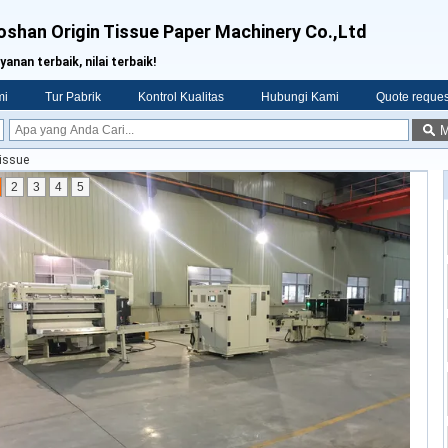
oshan Origin Tissue Paper Machinery Co.,Ltd
yanan terbaik, nilai terbaik!
mi
Tur Pabrik
Kontrol Kualitas
Hubungi Kami
Quote reques
M
Tissue
2
3
4
5