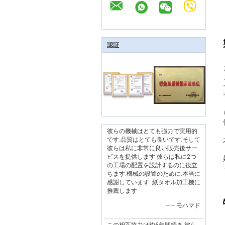
認証
彼らの機械はとても強力で実用的
です.品質はとても良いです.そして
彼らは私に非常に良い販売後サー
ビスを提供します.彼らは私に2つ
の工場の配置を設計するのに役立
ちます.機械の設置のために.本当に
感謝しています. 紙タオル加工機に
推薦します
—— モハマド