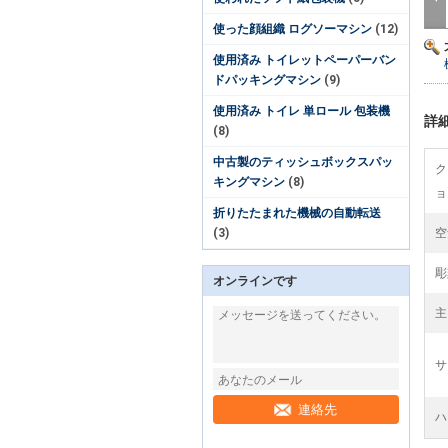
使った顔組織 ログソーマシン
(12)
使用済み トイレットペーパーバン
ドパッキングマシン
(9)
使用済み トイレ 単ロール 包装機
詳
(8)
中古製のティッシュボックスパッ
ク
キングマシン
(8)
ョ
折りたたまれた機械の自動転送
(3)
空
彫
オンラインです
主
サ
連絡先
ハ