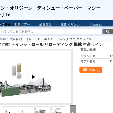
ャン・オリジーン・ティシュー・ペーパー・マシー
,Ltd
 て
工場 ツアー
品質管理
連絡 ください
ス 最高の価値!
見積依頼
回転機
完全自動 トイレットロール リローディング 機械 生産ライン
全自動 トイレットロール リローディング 機械 生産ライン
商品の詳細:
ブランド名:
O
モデル番号:
D
連絡先