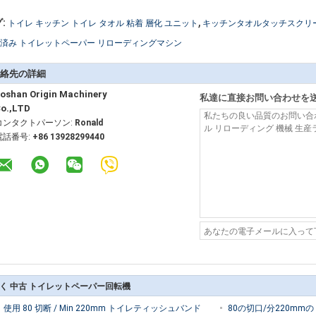
,
:
トイレ キッチン トイレ タオル 粘着 層化 ユニット
キッチンタオルタッチスクリ
済み トイレットペーパー リローディングマシン
絡先の詳細
oshan Origin Machinery
私達に直接お問い合わせを
o.,LTD
コンタクトパーソン:
Ronald
電話番号:
+86 13928299440
く 中古 トイレットペーパー回転機
使用 80 切断 / Min 220mm トイレティッシュバンド
80の切口/分220mm