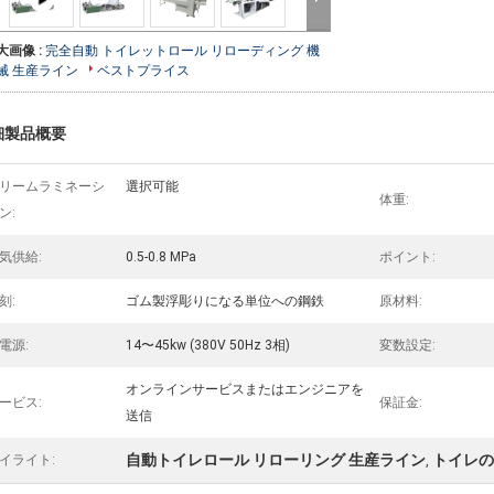
大画像 :
完全自動 トイレットロール リローディング 機
械 生産ライン
ベストプライス
細製品概要
リームラミネーシ
選択可能
体重:
ン:
気供給:
0.5-0.8 MPa
ポイント:
刻:
ゴム製浮彫りになる単位への鋼鉄
原材料:
電源:
14〜45kw (380V 50Hz 3相)
変数設定:
オンラインサービスまたはエンジニアを
ービス:
保証金:
送信
自動トイレロール リローリング 生産ライン
トイレの
イライト:
,