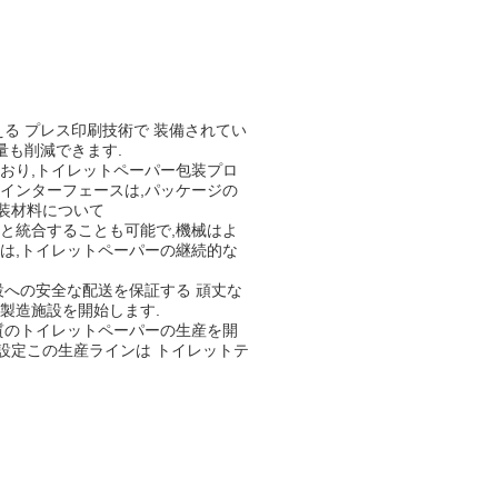
る プレス印刷技術で 装備されてい
量も削減できます.
おり,トイレットペーパー包装プロ
インターフェースは,パッケージの
装材料について
と統合することも可能で,機械はよ
は,トイレットペーパーの継続的な
設への安全な配送を保証する 頑丈な
製造施設を開始します.
質のトイレットペーパーの生産を開
設定この生産ラインは トイレットテ