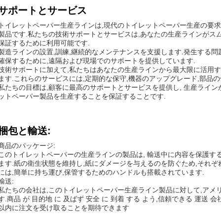
サポートとサービス
トイレットペーパー生産ラインは,現代のトイレットペーパー生産の要
製品です.私たちの技術サポートとサービスは,あなたの生産ラインがス
保証するために利用可能です.
製造ラインの設置,訓練,継続的なメンテナンスを支援します.発生する問
確保するために,遠隔および現場でのサポートを提供しています.
技術サポートに加えて,私たちはあなたの生産ラインから最大限に活用す
ます.これらのサービスには,定期的な保守,機器のアップグレード,部品の
私たちの目標は,顧客に最高のサポートとサービスを提供し, 生産ライン
ットペーパー製品を生産することを保証することです.
梱包と輸送:
商品のパッケージ:
このトイレットペーパーの生産ラインの製品は, 輸送中に内容を保護す
ます.紙の衛生状態を維持し,紙にダメージを与えるのを防ぐため,それぞ
には,簡単に持ち運び,保管するためのハンドルも搭載されています.
輸送:
私たちの会社は,このトイレットペーパー生産ライン製品に対して,アメ
す.商品 が 目的地 に 及ばず 安全 に 到着 する よう,信頼できる 運送 会社
以内に注文を受け取ることを期待できます