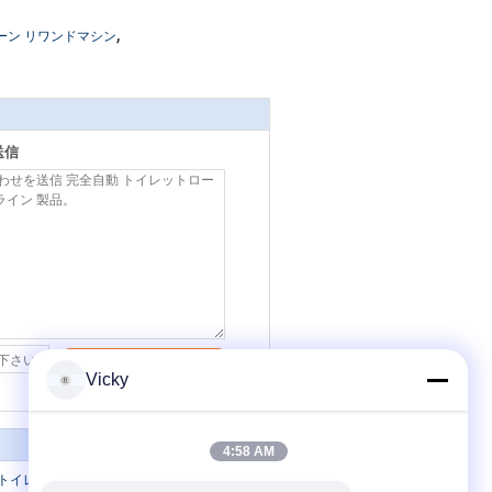
,
ーン リワンドマシン
送信
連絡先
Vicky
4:58 AM
のトイレ ットペーパー バンドは