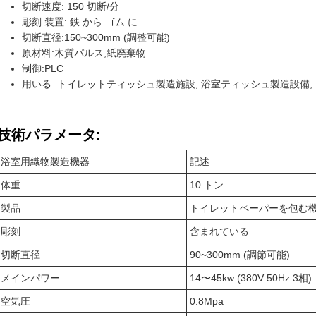
切断速度: 150 切断/分
彫刻 装置: 鉄 から ゴム に
切断直径:150~300mm (調整可能)
原材料:木質パルス,紙廃棄物
制御:PLC
用いる: トイレットティッシュ製造施設, 浴室ティッシュ製造設備
技術パラメータ:
浴室用織物製造機器
記述
体重
10 トン
製品
トイレットペーパーを包む
彫刻
含まれている
切断直径
90~300mm (調節可能)
メインパワー
14〜45kw (380V 50Hz 3相)
空気圧
0.8Mpa