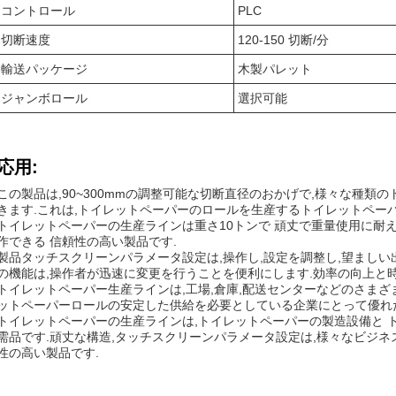
コントロール
PLC
切断速度
120-150 切断/分
輸送パッケージ
木製パレット
ジャンボロール
選択可能
応用:
この製品は,90~300mmの調整可能な切断直径のおかげで,様々な種類
きます.これは,トイレットペーパーのロールを生産するトイレットペーパ
トイレットペーパーの生産ラインは重さ10トンで 頑丈で重量使用に耐
作できる 信頼性の高い製品です.
製品タッチスクリーンパラメータ設定は,操作し,設定を調整し,望ましい
の機能は,操作者が迅速に変更を行うことを便利にします.効率の向上と時
トイレットペーパー生産ラインは,工場,倉庫,配送センターなどのさまざ
ットペーパーロールの安定した供給を必要としている企業にとって優れ
トイレットペーパーの生産ラインは,トイレットペーパーの製造設備と 
需品です.頑丈な構造,タッチスクリーンパラメータ設定は,様々なビジ
性の高い製品です.