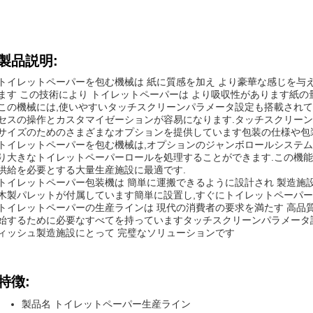
製品説明:
トイレットペーパーを包む機械は 紙に質感を加え より豪華な感じを与え
ます この技術により トイレットペーパーは より吸収性があります紙の
この機械には,使いやすいタッチスクリーンパラメータ設定も搭載されて
セスの操作とカスタマイゼーションが容易になります.タッチスクリーン
サイズのためのさまざまなオプションを提供しています包装の仕様や包
トイレットペーパーを包む機械は,オプションのジャンボロールシステム
り大きなトイレットペーパーロールを処理することができます.この機能
供給を必要とする大量生産施設に最適です.
トイレットペーパー包装機は 簡単に運搬できるように設計され 製造施
木製パレットが付属しています簡単に設置し,すぐにトイレットペーパー
トイレットペーパーの生産ラインは 現代の消費者の要求を満たす 高品
始するために必要なすべてを持っていますタッチスクリーンパラメータ
ィッシュ製造施設にとって 完璧なソリューションです
特徴:
製品名 トイレットペーパー生産ライン