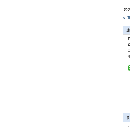
タグ
使用
連
F
C
多