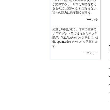
この相互協力は約6年間続き,彼ら
が提供するサービスは期待を超え
るものだと認めなければならない.
我々の協力は長年続くだろう.
—— バラ
受渡し時間は速く、非常に重要で
す:プロダクト常に送られたマッチ
順序。私は私がそれらと決してnot
disapointedのでそれらを信頼しま
す。
—— ジェリー