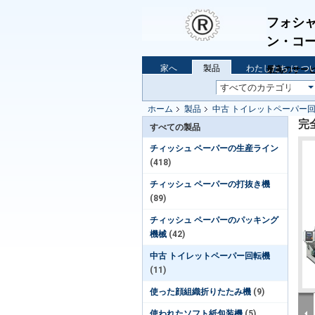
フォシ
ン・コー.
家へ
製品
わたしたち に つい
最高のサービ
ホーム
製品
中古 トイレットペーパー
完
すべての製品
チィッシュ ペーパーの生産ライン
(418)
チィッシュ ペーパーの打抜き機
(89)
チィッシュ ペーパーのパッキング
機械
(42)
中古 トイレットペーパー回転機
(11)
使った顔組織折りたたみ機
(9)
使われたソフト紙包装機
(5)