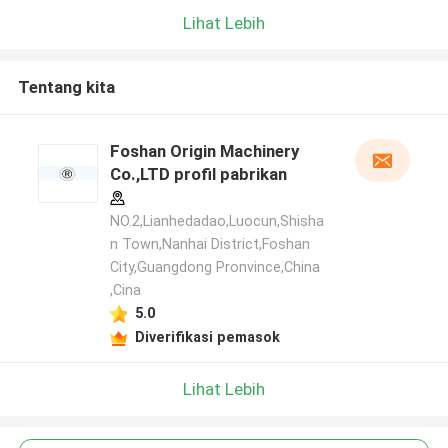
Lihat Lebih
Tentang kita
Foshan Origin Machinery
Co.,LTD profil pabrikan
NO.2,Lianhedadao,Luocun,Shisha
n Town,Nanhai District,Foshan
City,Guangdong Pronvince,China
,Cina
5.0
Diverifikasi pemasok
Lihat Lebih