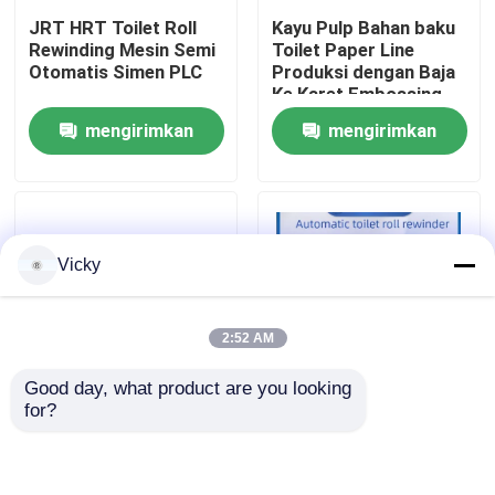
JRT HRT Toilet Roll
Kayu Pulp Bahan baku
Rewinding Mesin Semi
Toilet Paper Line
Tur Pabrik
Otomatis Simen PLC
Produksi dengan Baja
Ke Karet Embossing
Perangkat dan Mesin
mengirimkan
mengirimkan
Kontrol Kualitas
Membungkus
permintaan
permintaan
Hubungi Kami
Vicky
Berita
2:52 AM
Minta Kutipan
Good day, what product are you looking 
for?
VR
Mesin Rewinding Roll
Mengubah Revolusi
Toilet Otomatis
Produksi Anda Dengan
dengan Unit Rebozing
Jalur Produksi Kertas
Toilet Canggih Kami
Jalur Produksi Kertas Tissue