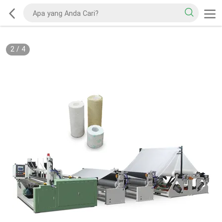
2
/
4