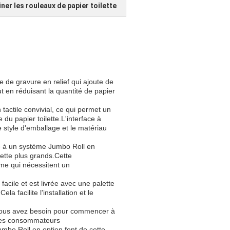
ner les rouleaux de papier toilette
 de gravure en relief qui ajoute de
ut en réduisant la quantité de papier
actile convivial, ce qui permet un
du papier toilette.L'interface à
e style d'emballage et le matériau
ée à un système Jumbo Roll en
lette plus grands.Cette
lume qui nécessitent un
acile et est livrée avec une palette
la facilite l'installation et le
t vous avez besoin pour commencer à
 des consommateurs
umbo Roll en option font de cette