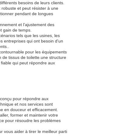
ifférents besoins de leurs clients.
t robuste et peut résister à une
fonctionner pendant de longues
ionnement et l'ajustement des
et gain de temps.
cénarios tels que les usines, les
les entreprises qui ont besoin d'un
nts..
 incontournable pour les équipements
n de tissus de toilette.une structure
t fiable qui peut répondre aux
té conçu pour répondre aux
chnique et nos services sont
ne en douceur et efficacement.
ller, former et maintenir votre
ace pour résoudre les problèmes
ous aider à tirer le meilleur parti