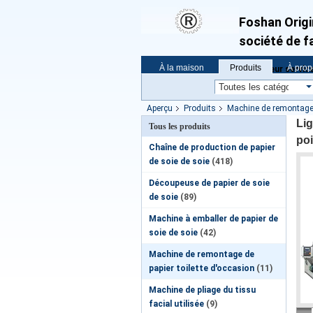
Foshan Origi
société de fa
À la maison
Produits
À prop
Le meilleur service
Nouvelles
Vr
Aperçu
Produits
Machine de remontage d
point à point
Lig
Tous les produits
poi
Chaîne de production de papier
de soie de soie
(418)
Découpeuse de papier de soie
de soie
(89)
Machine à emballer de papier de
soie de soie
(42)
Machine de remontage de
papier toilette d'occasion
(11)
Machine de pliage du tissu
facial utilisée
(9)