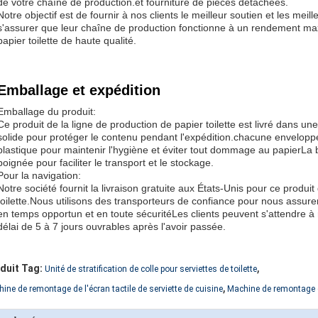
de votre chaîne de production.et fourniture de pièces détachées.
Notre objectif est de fournir à nos clients le meilleur soutien et les meil
s'assurer que leur chaîne de production fonctionne à un rendement max
papier toilette de haute qualité.
Emballage et expédition
Emballage du produit:
Ce produit de la ligne de production de papier toilette est livré dans un
solide pour protéger le contenu pendant l'expédition.chacune envelopp
plastique pour maintenir l'hygiène et éviter tout dommage au papierLa
poignée pour faciliter le transport et le stockage.
Pour la navigation:
Notre société fournit la livraison gratuite aux États-Unis pour ce produit
toilette.Nous utilisons des transporteurs de confiance pour nous assurer
en temps opportun et en toute sécuritéLes clients peuvent s'attendre 
délai de 5 à 7 jours ouvrables après l'avoir passée.
,
duit Tag:
Unité de stratification de colle pour serviettes de toilette
,
ine de remontage de l'écran tactile de serviette de cuisine
Machine de remontage d