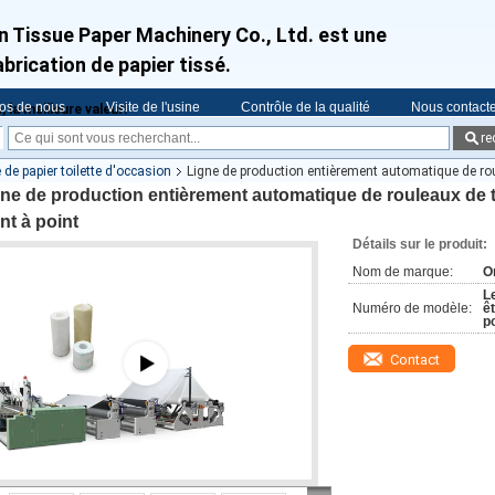
n Tissue Paper Machinery Co., Ltd. est une
brication de papier tissé.
os de nous
Visite de l'usine
Contrôle de la qualité
Nous contact
, la meilleure valeur!
re
e papier toilette d'occasion
Ligne de production entièrement automatique de roul
ne de production entièrement automatique de rouleaux de to
nt à point
Détails sur le produit:
Nom de marque:
O
L
Numéro de modèle:
ê
p
Contact