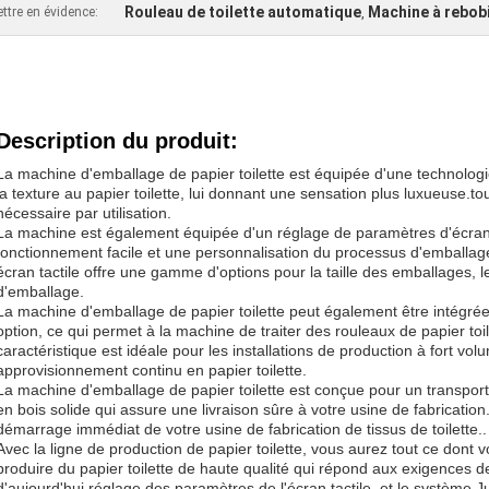
Rouleau de toilette automatique
Machine à rebobi
ttre en évidence:
,
Description du produit:
La machine d'emballage de papier toilette est équipée d'une technologie
la texture au papier toilette, lui donnant une sensation plus luxueuse.to
nécessaire par utilisation.
La machine est également équipée d'un réglage de paramètres d'écran t
fonctionnement facile et une personnalisation du processus d'emballage 
écran tactile offre une gamme d'options pour la taille des emballages, l
d'emballage.
La machine d'emballage de papier toilette peut également être intégr
option, ce qui permet à la machine de traiter des rouleaux de papier toi
caractéristique est idéale pour les installations de production à fort vo
approvisionnement continu en papier toilette.
La machine d'emballage de papier toilette est conçue pour un transport f
en bois solide qui assure une livraison sûre à votre usine de fabrication.Ce
démarrage immédiat de votre usine de fabrication de tissus de toilette..
Avec la ligne de production de papier toilette, vous aurez tout ce don
produire du papier toilette de haute qualité qui répond aux exigences
d'aujourd'hui.réglage des paramètres de l'écran tactile, et le système J