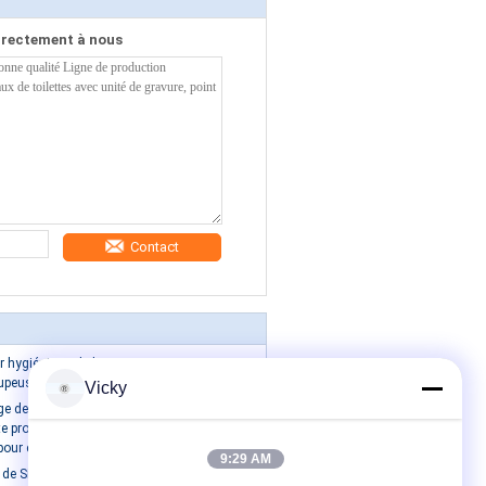
irectement à nous
Contact
 hygiénique de la minute
upeuse
Vicky
 de papier toilette à haute
te programmable (PLC) et unité
pour essuie-tout de cuisine
9:29 AM
 de Simen de machine de