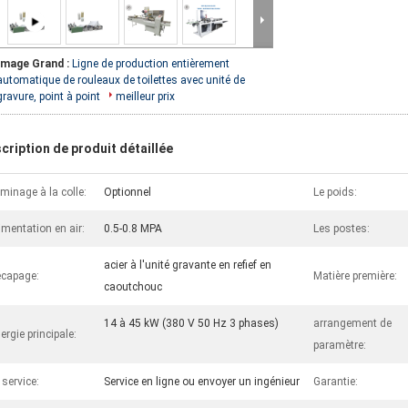
Image Grand :
Ligne de production entièrement
automatique de rouleaux de toilettes avec unité de
gravure, point à point
meilleur prix
cription de produit détaillée
minage à la colle:
Optionnel
Le poids:
imentation en air:
0.5-0.8 MPA
Les postes:
acier à l'unité gravante en refief en
capage:
Matière première:
caoutchouc
14 à 45 kW (380 V 50 Hz 3 phases)
arrangement de
ergie principale:
paramètre:
 service:
Service en ligne ou envoyer un ingénieur
Garantie: