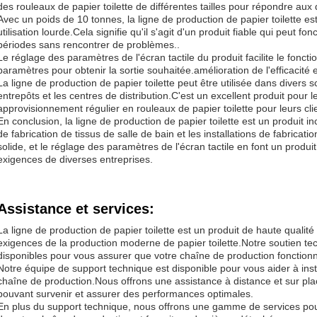
des rouleaux de papier toilette de différentes tailles pour répondre aux d
Avec un poids de 10 tonnes, la ligne de production de papier toilette es
utilisation lourde.Cela signifie qu'il s'agit d'un produit fiable qui peut 
périodes sans rencontrer de problèmes..
Le réglage des paramètres de l'écran tactile du produit facilite le fonct
paramètres pour obtenir la sortie souhaitée.amélioration de l'efficacité 
La ligne de production de papier toilette peut être utilisée dans divers s
entrepôts et les centres de distribution.C'est un excellent produit pour 
approvisionnement régulier en rouleaux de papier toilette pour leurs clie
En conclusion, la ligne de production de papier toilette est un produit
de fabrication de tissus de salle de bain et les installations de fabricatio
solide, et le réglage des paramètres de l'écran tactile en font un produi
exigences de diverses entreprises.
Assistance et services:
La ligne de production de papier toilette est un produit de haute quali
exigences de la production moderne de papier toilette.Notre soutien te
disponibles pour vous assurer que votre chaîne de production fonction
Notre équipe de support technique est disponible pour vous aider à insta
chaîne de production.Nous offrons une assistance à distance et sur pl
pouvant survenir et assurer des performances optimales.
En plus du support technique, nous offrons une gamme de services pour v