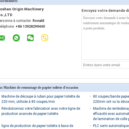
oordonnées
oshan Origin Machinery
Envoyez votre demande d
o.,LTD
ersonne à contacter:
Ronald
éléphone:
+86 13928299440
us Machine de remontage de papier toilette d'occasion
Machine de découpe à ruban pour papier toilette de
80 coupes/bande papier
220 mm, utilisée à 80 coupes/min
220mm ont vu la déco
Révolutionnez votre fabrication avec notre ligne de
Machine de rembobinage
production avancée de papier toilette
efficacité avec automa
de lamination de colle 
ligne de production de papier toilette à base de
PLC semi automatique