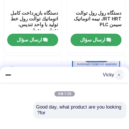
دستگاه رول رول توالت
دستگاه بازپرداخت کامل
تور کارخانه
JRT HRT نیمه اتوماتیک
اتوماتيك توالت رول خط
سیمن PLC
توليد با واحد تنديس،
نقطه به نقطه
کنترل کیفیت
ارسال سؤال
ارسال سؤال
با ما تماس بگیرید
اخبار
Vicky
درخواست نقل قول
7:30 AM
Good day, what product are you looking 
VR
for?
انقلاب در تولید خود را با
خط تولید کاغذ توالت با
خط تولید پیشرفته
دستگاه تندیس چوبی تا
دستمال توالت ما ایجاد
لاستیک و ماشین بسته
خط تولید کاغذ بافت