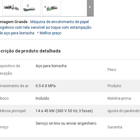
Imagem Grande :
Máquina de envolvimento de papel
higiénico com tela sensível ao toque com estampação
de aço para borracha
Melhor preço
crição de produto detalhada
spositivo de
Aço para borracha
Peso:
avação:
rnecimento de ar:
0.5-0.8 MPa
Produto:
boco:
Incluído
Matéria-prima:
tência principal:
14 a 45 kW (380 V 50 Hz 3 fases)
ajuste do parâmetr
Serviço on-line ou enviar engenheiro
rviço:
Garantia: