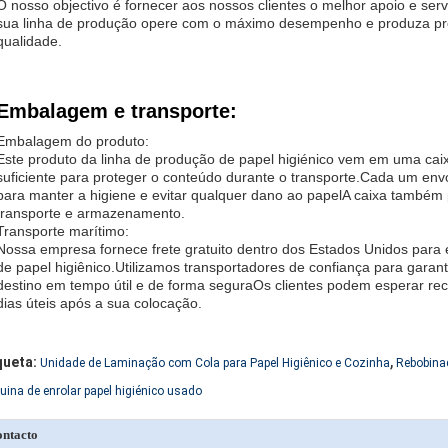
O nosso objectivo é fornecer aos nossos clientes o melhor apoio e serv
sua linha de produção opere com o máximo desempenho e produza prod
qualidade.
Embalagem e transporte:
Embalagem do produto:
Este produto da linha de produção de papel higiénico vem em uma caix
suficiente para proteger o conteúdo durante o transporte.Cada um envo
para manter a higiene e evitar qualquer dano ao papelA caixa também p
transporte e armazenamento.
Transporte marítimo:
Nossa empresa fornece frete gratuito dentro dos Estados Unidos para 
de papel higiênico.Utilizamos transportadores de confiança para garan
destino em tempo útil e de forma seguraOs clientes podem esperar rec
dias úteis após a sua colocação.
,
queta:
Unidade de Laminação com Cola para Papel Higiênico e Cozinha
Rebobina
ina de enrolar papel higiénico usado
ntacto