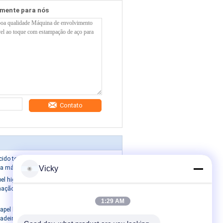
amente para nós
Contato
cido toalete do minuto
 máquina de corte
Vicky
l higiénico de alta eficiência
ação de cola de toalha de
1:29 AM
apel higiénico de matéria-
adeira com dispositivo de