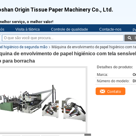
shan Origin Tissue Paper Machinery Co., Ltd.
melhor serviço, o melhor valor!
nós
Visita à fábrica
Controle de qualidade
Contacte-nos
P
pel higiénico de segunda mão
Máquina de envolvimento de papel higiénico com t
quina de envolvimento de papel higiénico com tela sensív
o para borracha
Detalhes do produto:
Marca:
O
Número do modelo:
D
Contato