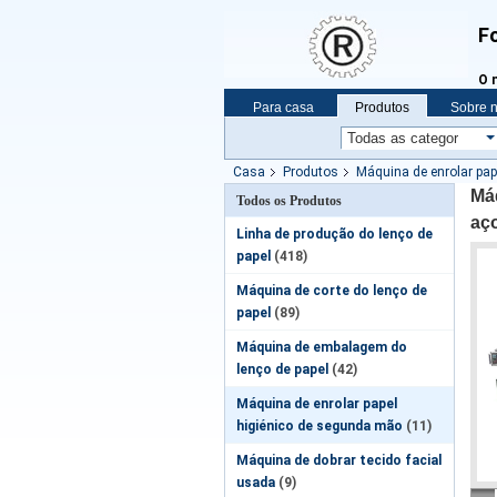
Fo
O 
Para casa
Produtos
Sobre 
Vr
Casa
Produtos
Máquina de enrolar pa
aço para borracha
Má
Todos os Produtos
aç
Linha de produção do lenço de
papel
(418)
Máquina de corte do lenço de
papel
(89)
Máquina de embalagem do
lenço de papel
(42)
Máquina de enrolar papel
higiénico de segunda mão
(11)
Máquina de dobrar tecido facial
usada
(9)