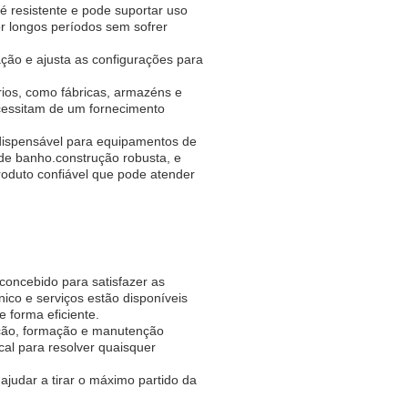
é resistente e pode suportar uso
or longos períodos sem sofrer
ração e ajusta as configurações para
rios, como fábricas, armazéns e
cessitam de um fornecimento
ndispensável para equipamentos de
 de banho.construção robusta, e
roduto confiável que pode atender
 concebido para satisfazer as
co e serviços estão disponíveis
 forma eficiente.
lação, formação e manutenção
al para resolver quaisquer
judar a tirar o máximo partido da