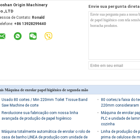
oshan Origin Machinery
Envie sua pergunta diret
o.,LTD
essoa de Contato:
Ronald
elefone:
+86 13928299440
is Máquina de enrolar papel higiénico de segunda mão
Usado 80 cortes / Min 220mm Toilet Tissue Band
80 cortes/a faixa do te
Saw Machine de corte
220mm consideraram a
Revolucione sua fabricação com nossa linha
Máquina de enrolar pape
avançada de produção de papel higiênico
PLC e unidade de lamin
cozinha
Máquina totalmente automática de enrolar o rolo de
Linha de produção de p
casa de banho LINEA de produção com unidade de
prima de celulose de m