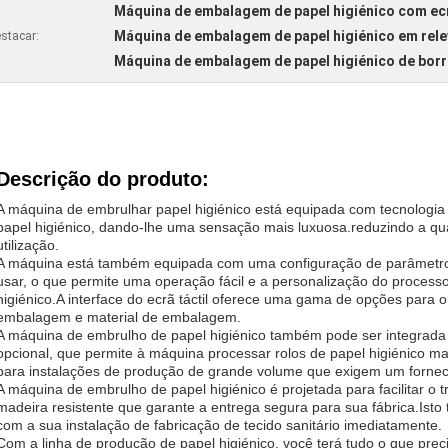
Máquina de embalagem de papel higiénico com ecr
Máquina de embalagem de papel higiénico em rele
stacar:
Máquina de embalagem de papel higiénico de borr
Descrição do produto:
A máquina de embrulhar papel higiénico está equipada com tecnologia 
papel higiénico, dando-lhe uma sensação mais luxuosa.reduzindo a qu
utilização.
A máquina está também equipada com uma configuração de parâmetros 
usar, o que permite uma operação fácil e a personalização do proces
higiénico.A interface do ecrã táctil oferece uma gama de opções para
embalagem e material de embalagem.
A máquina de embrulho de papel higiénico também pode ser integrad
opcional, que permite à máquina processar rolos de papel higiénico mai
para instalações de produção de grande volume que exigem um forneci
A máquina de embrulho de papel higiénico é projetada para facilitar o
madeira resistente que garante a entrega segura para sua fábrica.Isto t
com a sua instalação de fabricação de tecido sanitário imediatamente.
Com a linha de produção de papel higiénico, você terá tudo o que prec