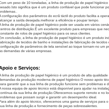
Com um peso de 10 toneladas, a linha de produção de papel higiénico 
pesado.Isto significa que é um produto confiável que pode funcionar p
problemas..
A configuração dos parâmetros do ecrã táctil do produto facilita a ope
alcançar a saída desejada.melhorar a eficiência e poupar tempo.
A linha de produção de papel higiénico pode ser usada em vários cená
centros de distribuição.É um excelente produto para empresas que ne
constante de rolos de papel higiénico para os seus clientes.
Em conclusão, a linha de produção de papel higiénico é um produto i
fabricação de tecidos de banho e instalações de fabricação de tecidos
configuração de parâmetros de tela sensível ao toque tornam-no um p
às demandas de várias empresas.
Apoio e Serviços:
A linha de produção de papel higiénico é um produto de alta qualidade
demandas da produção moderna de papel higiénico.O nosso apoio técni
para garantir que a sua linha de produção funcione sem problemas e de
A nossa equipa de apoio técnico está disponível para ajudar na insta
contínua da sua linha de produção.Oferecemos suporte remoto e no loc
problemas que possam surgir e garantir um desempenho ideal.
Para além do apoio técnico, oferecemos uma gama de serviços para o a
sua linha de produção.e fornecimento de peças sobressalentes.