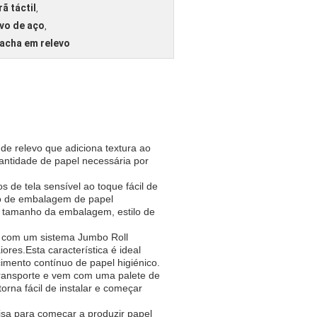
ã táctil
,
vo de aço
,
acha em relevo
de relevo que adiciona textura ao
antidade de papel necessária por
de tela sensível ao toque fácil de
so de embalagem de papel
 o tamanho da embalagem, estilo de
a com um sistema Jumbo Roll
ores.Esta característica é ideal
mento contínuo de papel higiénico.
 transporte e vem com uma palete de
orna fácil de instalar e começar
isa para começar a produzir papel