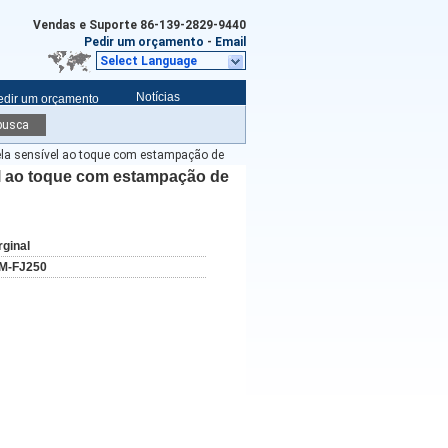
Vendas e Suporte
86-139-2829-9440
Pedir um orçamento
-
Email
Select Language
Notícias
edir um orçamento
busca
ela sensível ao toque com estampação de
el ao toque com estampação de
rginal
M-FJ250