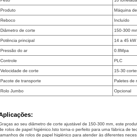
Peso
10 tonelad
Produto
Máquina de 
Reboco
Incluído
Diâmetro de corte
150-300 mm
Potência principal
14 a 45 kW 
Pressão do ar
0.8Mpa
Controle
PLC
Velocidade de corte
15-30 corte
Pacote de transporte
Paletes de
Rolo Jumbo
Opcional
Aplicações:
Graças ao seu diâmetro de corte ajustável de 150-300 mm, este produt
de rolos de papel higiénico.Isto torna-o perfeito para uma fábrica de te
tamanhos de rolos de papel higiénico para atender às diferentes neces