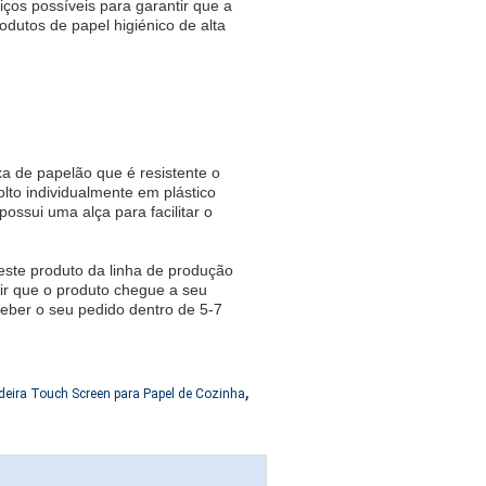
iços possíveis para garantir que a
utos de papel higiénico de alta
a de papelão que é resistente o
lto individualmente em plástico
ossui uma alça para facilitar o
este produto da linha de produção
tir que o produto chegue a seu
eber o seu pedido dentro de 5-7
,
deira Touch Screen para Papel de Cozinha