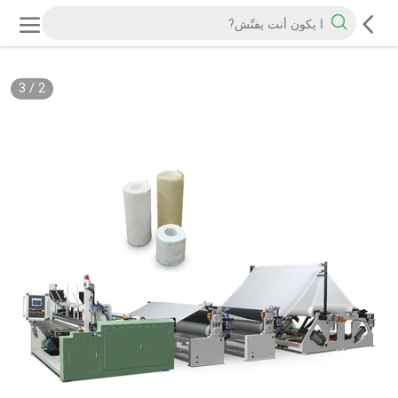
3
/
2