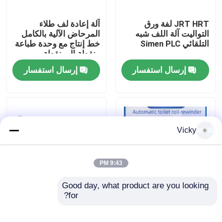
JRT HRT لفة ورق
آلة إعادة لف طلاء
جولة في المصنع
التواليت آلة اللف شبه
المرحاض الآلية بالكامل
التلقائي Simen PLC
خط إنتاج مع وحدة طباعة
، نقطة إلى نقطة
مراقبة الجودة
إرسال استفسار
إرسال استفسار
اتصل بنا
أخبار
Vicky
اطلب اقتباس
9:43 PM
VR
Good day, what product are you looking 
for?
قم بإحداث ثورة في
الخشب الخزف المواد
صناعتك مع خط إنتاج ورق
الخام خط إنتاج ورق
نسيج ورقة خطّ
الحمام المتقدم لدينا
المرحاض مع الصلب إلى