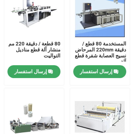
المستخدمة 80 قطع /
80 قطعة / دقيقة 220 مم
دقيقة 220mm المرحاض
منشار آلة قطع مناديل
نسيج العصابة شفرة قطع
التواليت
آلة
إرسال استفسار
إرسال استفسار
المنزل
المنتجات
حولنا