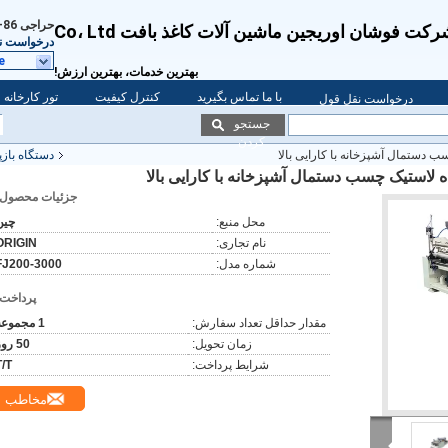
حراجی
86-139-2829-9440
کت فوشان اوریجین ماشین آلات کاغذ بافت Co، Ltd
درخواست ن
e
بهترین خدمات، بهترین ارزش!
با ما تماس بگیرید
کنترل کیفیت
تور کارخانه
درخواست نقل قول
جستجو
کردن
 دستمال آشپزخانه با کارایی بالا
دستگاه باز
 لاستیک چسب دستمال آشپزخانه با کارایی بالا
جزئیات محصول:
محل منبع:
چین
نام تجاری:
ORIGIN
شماره مدل:
FJ200-3000
پرداخت:
مقدار حداقل تعداد سفارش:
1 مجموعه
زمان تحویل:
50 روز
شرایط پرداخت:
T/T
مخاطب