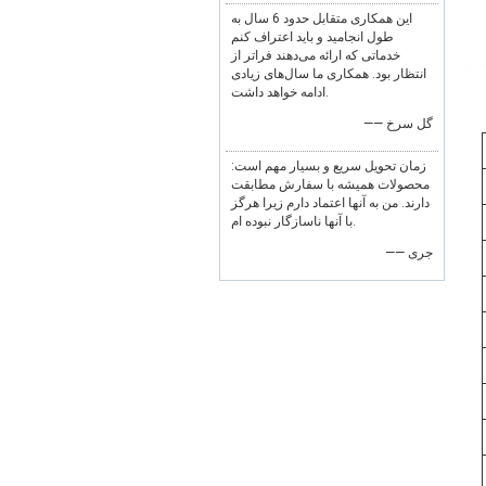
این همکاری متقابل حدود 6 سال به
طول انجامید و باید اعتراف کنم
خدماتی که ارائه می‌دهند فراتر از
انتظار بود. همکاری ما سال‌های زیادی
ادامه خواهد داشت.
—— گل سرخ
زمان تحویل سریع و بسیار مهم است:
محصولات همیشه با سفارش مطابقت
دارند. من به آنها اعتماد دارم زیرا هرگز
با آنها ناسازگار نبوده ام.
—— جری