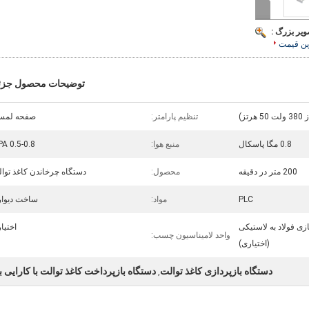
ویر بزرگ :
ین قیمت
توضیحات محصول جزئ
تنظیم پارامتر:
صفحه لمس
0.8 مگا پاسکال
منبع هوا:
0.5-0.8 MPA
200 متر در دقیقه
محصول:
دستگاه چرخاندن کاغذ توا
PLC
مواد:
ساخت دیوا
ی فولاد به لاستیکی
اختیا
واحد لامیناسیون چسب:
(اختیاری)
دستگاه بازپردازی کاغذ توالت
دستگاه بازپرداخت کاغذ توالت با کارایی با
,