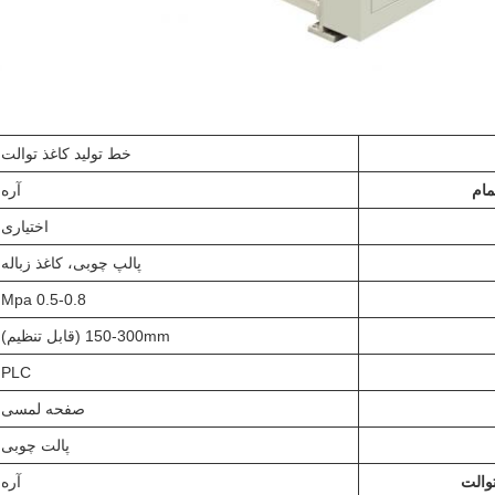
خط تولید کاغذ توالت
مام
آره
اختیاری
پالپ چوبی، کاغذ زباله
0.5-0.8 Mpa
150-300mm (قابل تنظیم)
PLC
صفحه لمسی
پالت چوبی
والت
آره