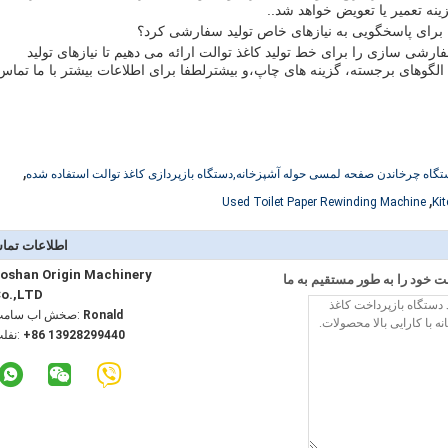
نه تعمیر یا تعویض خواهد شد..
ا برای پاسخگویی به نیازهای خاص تولید سفارشی کرد؟
ارشی سازی را برای خط تولید کاغذ توالت ارائه می دهیم تا نیازهای تولید
ا، الگوهای برجسته، گزینه های چاپ،و بیشترلطفا برای اطلاعات بیشتر با ما تماس
,
گاه چرخاندن صفحه لمسی حوله آشپزخانه,دستگاه بازپردازی کاغذ توالت استفاده شده
,
Used Toilet Paper Rewinding Machine
Ki
اطلاعات تما
oshan Origin Machinery
 خود را به طور مستقیم به ما
o.,LTD
Ronald
تماس با شخص
+86 13928299440
تلفن