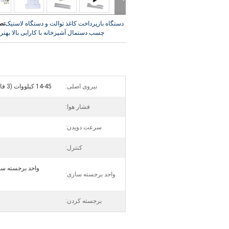
دستگاه بازپرداخت کاغذ توالت و دستگاه لاستیک
تص
چسب دستمال آشپزخانه با کارایی بالا
بهتر
نیروی اصلی:
14-45 کیلووات (3 فاز 380 ولت 50 هرتز)
فشار هوا:
سرعت دویدن:
کنترل:
واحد برجسته ساز
واحد برجسته سازی:
برجسته کردن: