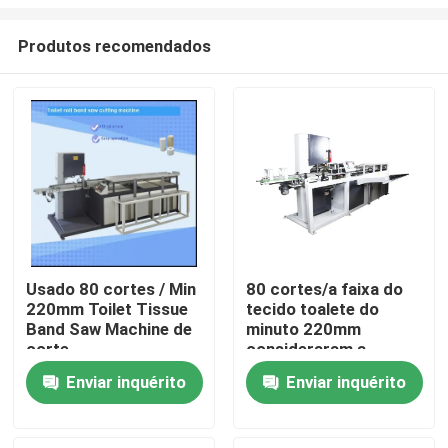
Produtos recomendados
Usado 80 cortes / Min
80 cortes/a faixa do
220mm Toilet Tissue
tecido toalete do
Para casa
Band Saw Machine de
minuto 220mm
corte
consideraram a
máquina de corte
Produtos
Enviar inquérito
Enviar inquérito
Sobre nós