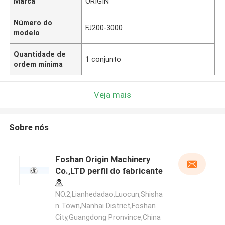
Marca
ORIGIN
Número do
FJ200-3000
modelo
Quantidade de
1 conjunto
ordem mínima
Veja mais
Sobre nós
Foshan Origin Machinery
Co.,LTD perfil do fabricante
NO.2,Lianhedadao,Luocun,Shisha
n Town,Nanhai District,Foshan
City,Guangdong Pronvince,China