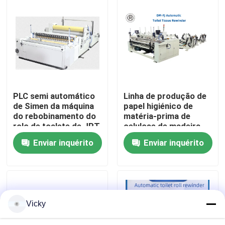
Visita à fábrica
Controle de qualidade
Contacte-nos
PLC semi automático
Linha de produção de
de Simen da máquina
papel higiénico de
do rebobinamento do
matéria-prima de
Notícias
rolo de toalete de JRT
celulose de madeira
HRT
com dispositivo de
Enviar inquérito
Enviar inquérito
reboque de aço para
Solicite um orçamento
borracha e máquina de
embrulho
VR
Vicky
Linha de produção do lenço de papel