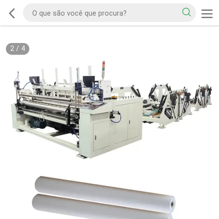
2
/
4