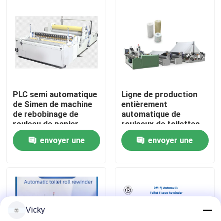
Visite de l'usine
Contrôle de la qualité
Nous contacter
PLC semi automatique
Ligne de production
de Simen de machine
entièrement
de rebobinage de
automatique de
Nouvelles
rouleau de papier
rouleaux de toilettes
hygiénique de JRT
avec unité de gravure,
envoyer une
envoyer une
HRT
point à point
Demandez un devis
demande
demande
VR
Vicky
Chaîne de production de papier de soie de soie