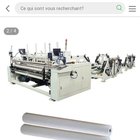
2
/
4