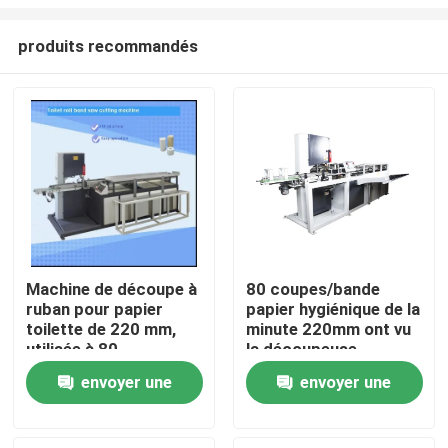
produits recommandés
Machine de découpe à
80 coupes/bande
ruban pour papier
papier hygiénique de la
À la maison
toilette de 220 mm,
minute 220mm ont vu
utilisée à 80
la découpeuse
coupes/min
Produits
envoyer une
envoyer une
demande
demande
À propos de nous