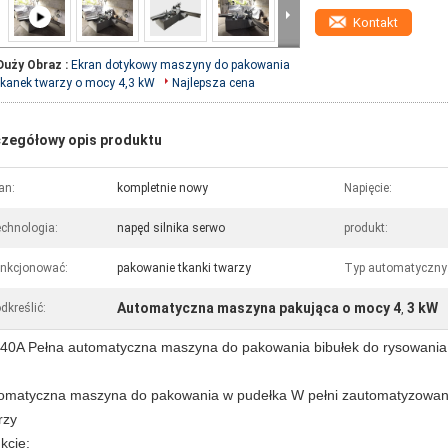
Kontakt
Duży Obraz :
Ekran dotykowy maszyny do pakowania
tkanek twarzy o mocy 4,3 kW
Najlepsza cena
zegółowy opis produktu
an:
kompletnie nowy
Napięcie:
chnologia:
napęd silnika serwo
produkt:
nkcjonować:
pakowanie tkanki twarzy
Typ automatyczny
Automatyczna maszyna pakująca o mocy 4
3 kW
dkreślić:
,
40A Pełna automatyczna maszyna do pakowania bibułek do rysowania
omatyczna maszyna do pakowania w pudełka W pełni zautomatyzowane
rzy
kcje: