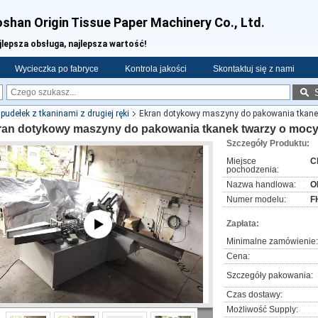
shan Origin Tissue Paper Machinery Co., Ltd.
jlepsza obsługa, najlepsza wartość!
Wycieczka po fabryce
Kontrola jakości
Skontaktuj się z nami
dełek z tkaninami z drugiej ręki
Ekran dotykowy maszyny do pakowania tkane
ran dotykowy maszyny do pakowania tkanek twarzy o mocy
Szczegóły Produktu:
Miejsce
C
pochodzenia:
Nazwa handlowa:
O
Numer modelu:
F
Zapłata:
Minimalne zamówienie:
Cena:
Szczegóły pakowania:
Czas dostawy:
Możliwość Supply: