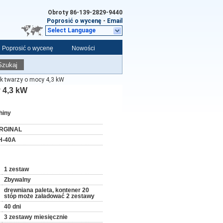
Obroty
86-139-2829-9440
Poprosić o wycenę
-
Email
Select Language
Poprosić o wycenę
Nowości
Szukaj
k twarzy o mocy 4,3 kW
 4,3 kW
hiny
RGINAL
H-40A
1 zestaw
Zbywalny
drewniana paleta, kontener 20
stóp może załadować 2 zestawy
40 dni
3 zestawy miesięcznie