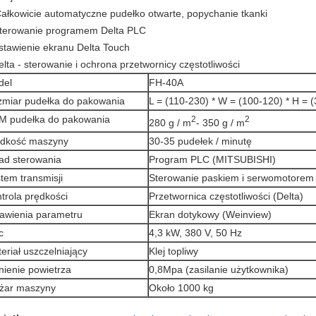
Całkowicie automatyczne pudełko otwarte, popychanie tkanki
sterowanie programem Delta PLC
stawienie ekranu Delta Touch
elta - sterowanie i ochrona przetwornicy częstotliwości
del
FH-40A
miar pudełka do pakowania
L = (110-230) * W = (100-120) * H =
M pudełka do pakowania
2
2
280 g / m
- 350 g / m
ędkość maszyny
30-35 pudełek / minutę
ad sterowania
Program PLC (MITSUBISHI)
tem transmisji
Sterowanie paskiem i serwomotorem
trola prędkości
Przetwornica częstotliwości (Delta)
awienia parametru
Ekran dotykowy (Weinview)
c
4,3 kW, 380 V, 50 Hz
eriał uszczelniający
Klej topliwy
nienie powietrza
0,8Mpa (zasilanie użytkownika)
żar maszyny
Około 1000 kg