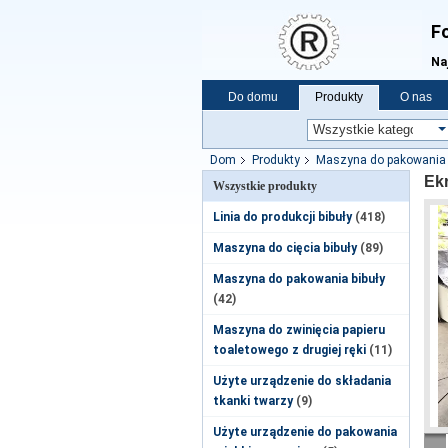
Fo
Na
Do domu
Produkty
O nas
Vr
Dom
Produkty
Maszyna do pakowania pu
Ek
Wszystkie produkty
Linia do produkcji bibuły
(418)
Maszyna do cięcia bibuły
(89)
Maszyna do pakowania bibuły
(42)
Maszyna do zwinięcia papieru
toaletowego z drugiej ręki
(11)
Użyte urządzenie do składania
tkanki twarzy
(9)
Użyte urządzenie do pakowania