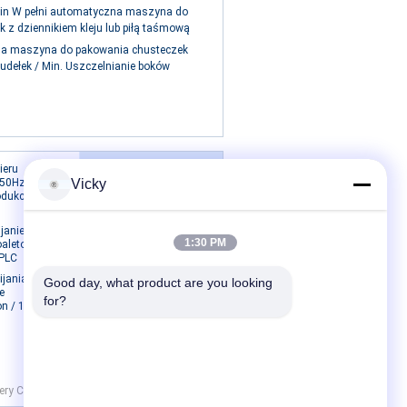
min W pełni automatyczna maszyna do
 z dziennikiem kleju lub piłą taśmową
a maszyna do pakowania chusteczek
udełek / Min. Uszczelnianie boków
Skontaktuj się z nami
ieru
 50Hz
Vicky
rodukcyjnej
Skontaktuj się z nami
Poproś o wycenę
anie linii do
E-Mail
1:30 PM
toaletowego
 PLC
Mapy
jania
Good day, what product are you looking 
e
for?
on / 10
ry Co.,LTD. All Rights Reserved.