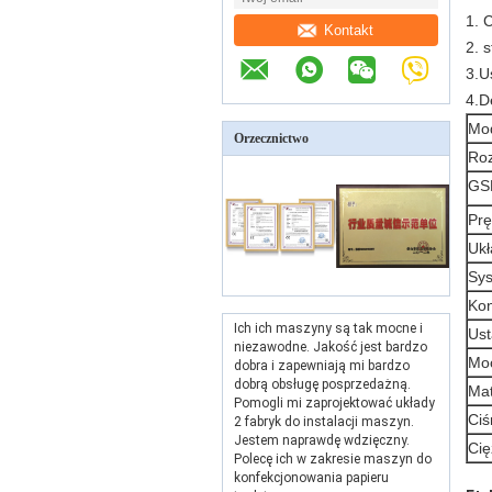
1. 
Kontakt
2. 
3.U
4.D
Mo
Orzecznictwo
Roz
GS
Pr
Ukł
Sys
Kon
Ich ich maszyny są tak mocne i
Ust
niezawodne. Jakość jest bardzo
Mo
dobra i zapewniają mi bardzo
dobrą obsługę posprzedażną.
Mat
Pomogli mi zaprojektować układy
Ciś
2 fabryk do instalacji maszyn.
Jestem naprawdę wdzięczny.
Cię
Polecę ich w zakresie maszyn do
konfekcjonowania papieru