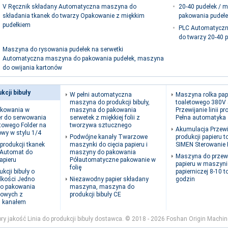
V Ręcznik składany Automatyczna maszyna do
20-40 pudełek / 
składania tkanek do twarzy Opakowanie z miękkim
pakowania pudełek
pudełkiem
PLC Automatyczn
do twarzy 20-40 p
Maszyna do rysowania pudełek na serwetki
Automatyczna maszyna do pakowania pudełek, maszyna
do owijania kartonów
kcji bibuły
W pełni automatyczna
Maszyna rolka pap
maszyna do produkcji bibuły,
toaletowego 380V
ukowania w
maszyna do pakowania
Przewijanie linii p
er do serwowania
serwetek z miękkiej folii z
Pełna automatyka
etowego Folder na
tworzywa sztucznego
Akumulacja Przewij
owy w stylu 1/4
Podwójne kanały Twarzowe
produkcji papieru 
rodukcji tkanek
maszynki do cięcia papieru i
SIMEN Sterowanie
 Automat do
maszyny do pakowania
Maszyna do przewi
apieru
Półautomatyczne pakowanie w
papieru w maszyni
folię
ukcji bibuły o
papierniczej 8-10 t
dkości Jedno
Niezawodny papier składany
godzin
do pakowania
maszyna, maszyna do
kowych z
produkcji bibuły CE
 kanałem
ry jakość Linia do produkcji bibuły dostawca. © 2018 - 2026 Foshan Origin Machine