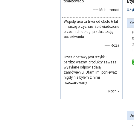
Ety
toaletowego.
—— Mohammad
Użyt
Współpraca ta trwa od około 6 lat
Sz
i muszę przyznać, że świadczone
przez nich usługi przekraczają
F
oczekiwania.
C
O
—— Róża
T
Czas dostawy jest szybki i
bardzo ważny: produkty zawsze
wysyłane odpowiadają
zamówieniu. Ufam im, ponieważ
nigdy nie byłem z nimi
rozczarowany.
—— Nocnik
Je