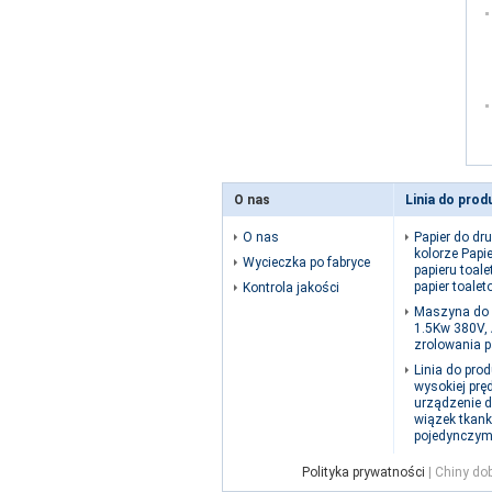
O nas
Linia do produ
O nas
Papier do dr
kolorze Papi
Wycieczka po fabryce
papieru toal
papier toalet
Kontrola jakości
Maszyna do p
1.5Kw 380V,
zrolowania p
Linia do prod
wysokiej prę
urządzenie 
wiązek tkan
pojedynczym
Polityka prywatności
| Chiny dob