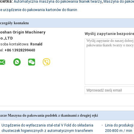
,
kietka:
Automatyczna maszyna do pakowania tkanek twarzy
Maszyna do pakow
e urządzenie do pakowania kartonów do tkanin
czegóły kontaktu
oshan Origin Machinery
Wyślij zapytanie bezpośr
o.,LTD
soba kontaktowa:
Ronald
el:
+86 13928299440
szcze Maszyna do pakowania pudełek z tkaninami z drugiej ręki
Urządzenie do wytłaczania stal-stal V Fold do składania
Linia do produkcji
chusteczek higienicznych z automatycznym transferem
200-800 m / min