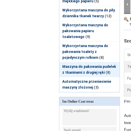
miękkiego papieru
(5)
Wykorzystana maszyna do piły
dziennika tkanek twarzy
(12)
Wykorzystana maszyna do
pakowania papieru
toaletowego
(9)
Szc
Wykorzystana maszyna do
pakowania toalety z
St
pojedynczym rolkiem
(8)
Maszyna do pakowania pudełek
Te
z tkaninami z drugiej ręki
(8)
Fu
Automatyczne przeniesienie
maszyny złożonej
(3)
Po
FH-
Im Online Czat teraz
Aut
twa
Fun