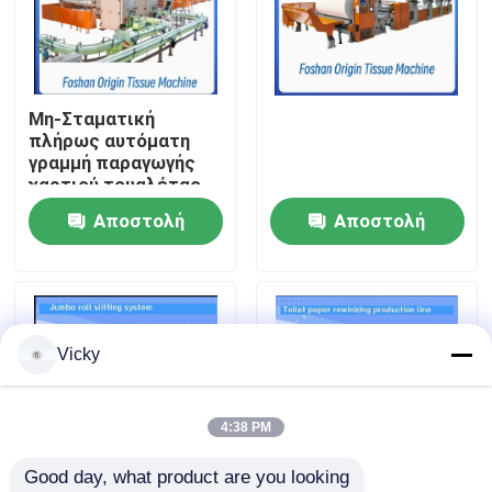
Επισκέψεις στο εργοστάσιο
Μη-Σταματική
Έλεγχος ποιότητας
πλήρως αυτόματη
γραμμή παραγωγής
χαρτιού τουαλέτας
Επικοινωνήστε μαζί μας
με μονάδα ανάγλυψης
Αποστολή
Αποστολή
ερώτησης
ερώτησης
Ειδήσεις
Ζητήστε μια προσφορά
Vicky
VR
4:38 PM
Good day, what product are you looking 
Γραμμή παραγωγής εγγράφου ιστού