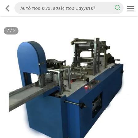
2
/
2