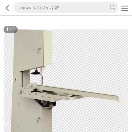
1
/
1