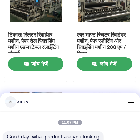
कारखाने का दौरा
टिकाऊ स्लिटर रिवाइंडर
एयर शाफ्ट स्लिटर रिवाइंडर
गुणवत्ता नियंत्रण
मशीन, पेपर रोल रिवाइंडिंग
मशीन, पेपर स्लीटिंग और
मशीन एडजस्टेबल स्लाईटिंग
रिवाइंडिंग मशीन 200 एम /
चौड़ाई
मिनट
हमसे संपर्क करें
जांच भेजें
जांच भेजें
समाचार
उद्धरण मांगें
Vicky
VR
11:07 PM
टिशू पेपर उत्पादन लाइन
Good day, what product are you looking 