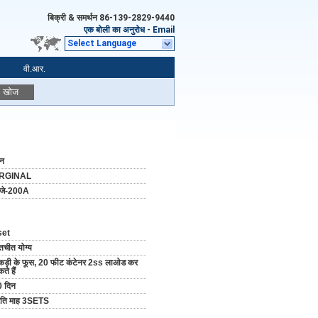
बिक्री & समर्थन
86-139-2829-9440
एक बोली का अनुरोध
-
Email
Select Language
वी.आर.
खोज
ीन
RGINAL
ीजे-200A
set
तचीत योग्य
ड़ी के फूस, 20 फीट कंटेनर 2ss लाओड कर
ते हैं
 दिन
रति माह 3SETS