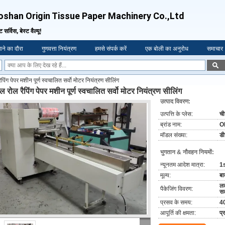
oshan Origin Tissue Paper Machinery Co.,Ltd
्ट सर्विस, बेस्ट वैल्यू!
ने का दौरा
गुणवत्ता नियंत्रण
हमसे संपर्क करें
एक बोली का अनुरोध
समाचार
ैपिंग पेपर मशीन पूर्ण स्वचालित सर्वो मोटर नियंत्रण सीलिंग
ल रोल रैपिंग पेपर मशीन पूर्ण स्वचालित सर्वो मोटर नियंत्रण सीलिंग
उत्पाद विवरण:
उत्पत्ति के प्लेस:
च
ब्रांड नाम:
O
मॉडल संख्या:
ड
भुगतान & नौवहन नियमों:
न्यूनतम आदेश मात्रा:
1
मूल्य:
बा
लक
पैकेजिंग विवरण:
सक
प्रसव के समय:
40
आपूर्ति की क्षमता:
प्