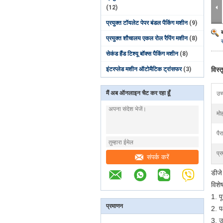
(12)
प्रयुक्त टॉयलेट पेपर बंडल पैकिंग मशीन
(9)
प्रयुक्त शौचालय एकल रोल रैपिंग मशीन
(8)
सेकंड हैंड टिश्यू बॉक्स पैकिंग मशीन
(8)
इंटरप्लेड मशीन ऑटोमैटिक ट्रांसफर
(3)
विस्
मैं अब ऑनलाइन चैट कर रहा हूँ
उच
मोह
पैर
प्र
संपर्क करें
डीजे
विशेष
1. प
प्रमाणन
2. पक
3. उ