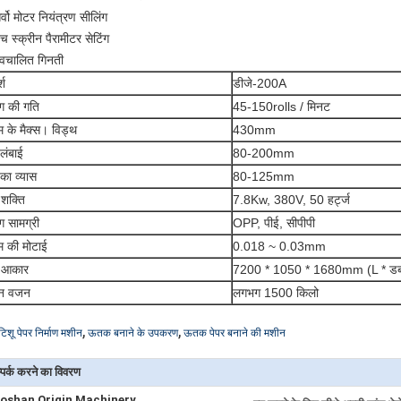
र्वो मोटर नियंत्रण सीलिंग
च स्क्रीन पैरामीटर सेटिंग
्वचालित गिनती
्श
डीजे-200A
ंग की गति
45-150rolls / मिनट
म के मैक्स। विड्थ
430mm
लंबाई
80-200mm
का व्यास
80-125mm
 शक्ति
7.8Kw, 380V, 50 हर्ट्ज
ंग सामग्री
OPP, पीई, सीपीपी
म की मोटाई
0.018 ~ 0.03mm
 आकार
7200 * 1050 * 1680mm (L * डब्ल्
न वजन
लगभग 1500 किलो
,
,
टिशू पेपर निर्माण मशीन
ऊतक बनाने के उपकरण
ऊतक पेपर बनाने की मशीन
्पर्क करने का विवरण
oshan Origin Machinery