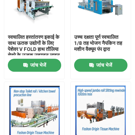
स्वचालित हस्तांतरण इकाई के
उच्च दक्षता पूर्ण स्वचालित
साथ ऊतक उद्योगों के लिए
1/8 तह भोजन नैपकिन तह
पेशेवर V FOLD हाथ तौलिया
मशीन वैक्यूम पंप द्वारा
चेहरे के ऊतक उत्पादन लाइन
जांच भेजें
जांच भेजें
घर
उत्पाद
हमारे बारे में