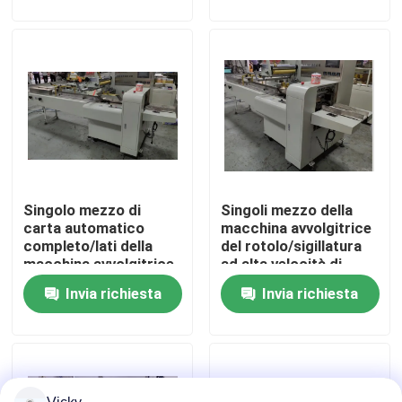
Visita alla fabbrica
Controllo della qualità
Contattaci
Singolo mezzo di
Singoli mezzo della
Notizie
carta automatico
macchina avvolgitrice
completo/lati della
del rotolo/sigillatura
macchina avvolgitrice
ad alta velocità di
Chiedi un preventivo
del rotolo che sigillano
carta automatici pieni
Invia richiesta
Invia richiesta
capacità elevata
dei lati
VR
Linea di produzione della carta velina