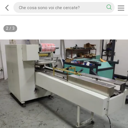
2
/
3