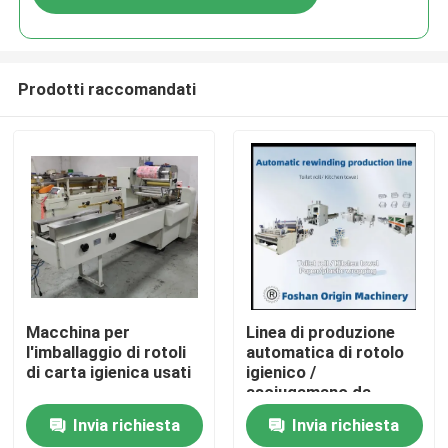
Prodotti raccomandati
Casa.
Macchina per
Linea di produzione
l'imballaggio di rotoli
automatica di rotolo
di carta igienica usati
igienico /
Prodotti
asciugamano da
cucina
Invia richiesta
Invia richiesta
Su di noi