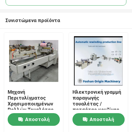
Συνιστώμενα προϊόντα
Μηχανή
Ηλεκτρονική γραμμή
Σπίτι
Περιτυλίγματος
παραγωγής
Χρησιμοποιημένων
τουαλέτας /
Ρολλών Τουαλέτας
πετσέτας κουζίνας
Προϊόντα
Αποστολή
Αποστολή
Σχετικά με εμάς
ερώτησης
ερώτησης