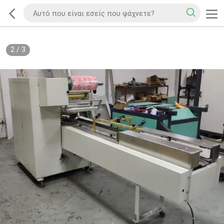
2
/
3