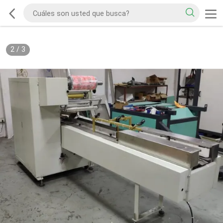
2
/
3