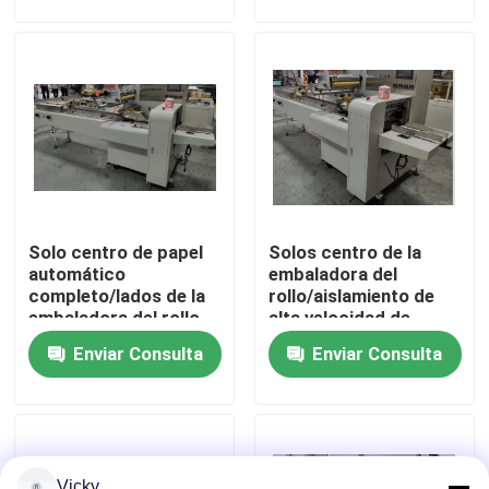
Recorrido por la fábrica
Control de calidad
Contacta con nosotros
Solo centro de papel
Solos centro de la
Noticias
automático
embaladora del
completo/lados de la
rollo/aislamiento de
embaladora del rollo
alta velocidad de
Solicitar una cita
que sellan alta
papel automáticos
Enviar Consulta
Enviar Consulta
capacidad
completos de los
lados
VR
Cadena de producción del papel seda
Vicky