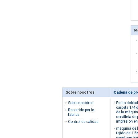
Má
Sobre nosotros
Sobre nosotros
Estilo doblad
carpeta 1/4 d
Recorrido por la
de la máquin
fábrica
servilleta de 
impresión en
Control de calidad
máquina de l
tejido de 1.5
papel que ha