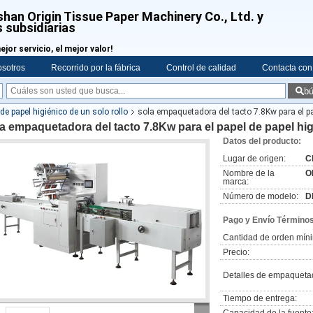
han Origin Tissue Paper Machinery Co., Ltd. y
 subsidiarias
mejor servicio, el mejor valor!
osotros
Recorrido por la fábrica
Control de calidad
Contacta con
b
e papel higiénico de un solo rollo
sola empaquetadora del tacto 7.8Kw para el pa
a empaquetadora del tacto 7.8Kw para el papel de papel hi
Datos del producto:
Lugar de origen:
C
Nombre de la
O
marca:
Número de modelo:
D
Pago y Envío Términos
Cantidad de orden mín
Precio:
Detalles de empaqueta
Tiempo de entrega: