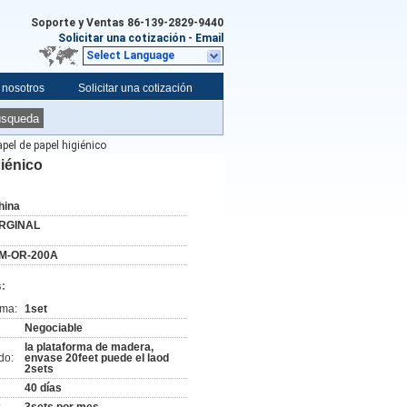
Soporte y Ventas
86-139-2829-9440
Solicitar una cotización
-
Email
Select Language
 nosotros
Solicitar una cotización
úsqueda
pel de papel higiénico
giénico
hina
RGINAL
M-OR-200A
:
ima:
1set
Negociable
la plataforma de madera,
do:
envase 20feet puede el laod
2sets
40 días