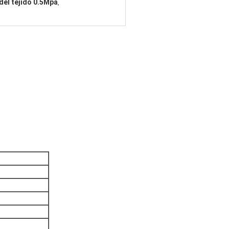
el tejido 0.5Mpa
,