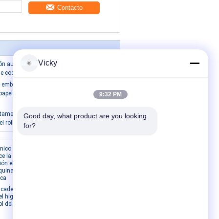
Contacto
Vicky
ón automática de rollos de papel
 de cocina Jrt Maxi Rewinding Machinery
a embaladora del rollo/aislamiento de
 papel automáticos completos de los
9:32 PM
tamente automática de la
Good day, what product are you looking 
 rollo de retrete sola
for?
Contacta con nosotros
énico de
e la
ón el
Contacta con
quina por
nosotros
ica
Solicitar una cita
 cadena de
E-Mail
l higiénico
ol del PLC de
Mapa del sitio