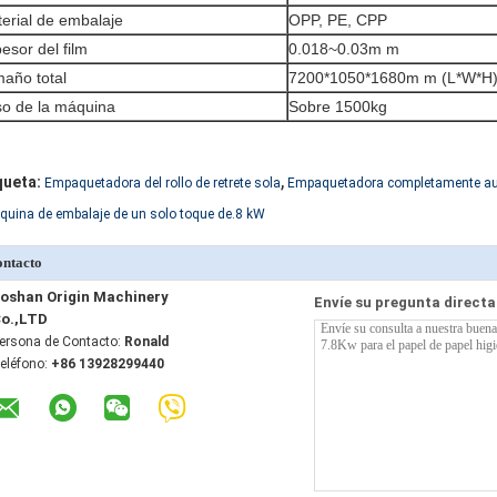
erial de embalaje
OPP, PE, CPP
esor del film
0.018~0.03m m
año total
7200*1050*1680m m (L*W*H
o de la máquina
Sobre 1500kg
,
queta:
Empaquetadora del rollo de retrete sola
Empaquetadora completamente autom
uina de embalaje de un solo toque de.8 kW
ntacto
oshan Origin Machinery
Envíe su pregunta direct
o.,LTD
ersona de Contacto:
Ronald
eléfono:
+86 13928299440