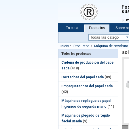
Fos
sus
¡El 
En casa
Productos
Sobre n
Noticias
Vr
Inicio
Productos
Máquina de envoltura d
sol
Todos los productos
Cadena de producción del papel
seda
(418)
Cortadora del papel seda
(89)
Empaquetadora del papel seda
(42)
Máquina de repliegue de papel
higiénico de segunda mano
(11)
Máquina de plegado de tejido
facial usada
(9)