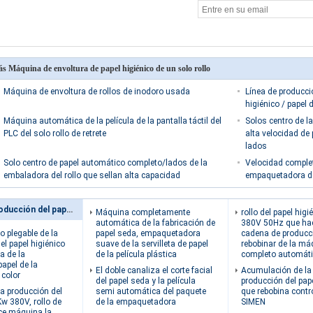
s Máquina de envoltura de papel higiénico de un solo rollo
Máquina de envoltura de rollos de inodoro usada
Línea de producci
higiénico / papel
Máquina automática de la película de la pantalla táctil del
Solos centro de l
PLC del solo rollo de retrete
alta velocidad de
lados
Solo centro de papel automático completo/lados de la
Velocidad comple
embaladora del rollo que sellan alta capacidad
empaquetadora del
Cadena de producción del papel seda
Máquina completamente
rollo del papel higi
automática de la fabricación de
380V 50Hz que hac
o plegable de la
papel seda, empaquetadora
cadena de producci
el papel higiénico
suave de la servilleta de papel
rebobinar de la má
a de la
de la película plástica
completo automát
papel de la
El doble canaliza el corte facial
Acumulación de la
 color
del papel seda y la película
producción del pape
a producción del
semi automática del paquete
que rebobina contr
Kw 380V, rollo de
de la empaquetadora
SIMEN
ce máquina la