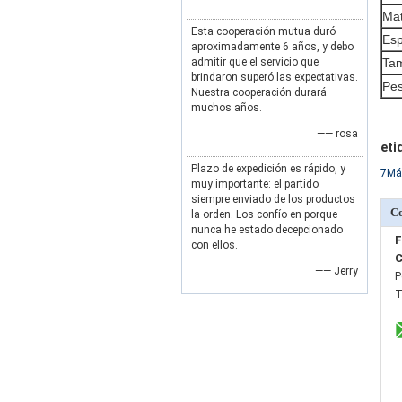
Mat
Esta cooperación mutua duró
Esp
aproximadamente 6 años, y debo
admitir que el servicio que
Tam
brindaron superó las expectativas.
Pes
Nuestra cooperación durará
muchos años.
—— rosa
eti
Plazo de expedición es rápido, y
7Máq
muy importante: el partido
siempre enviado de los productos
Co
la orden. Los confío en porque
nunca he estado decepcionado
F
con ellos.
C
—— Jerry
P
T