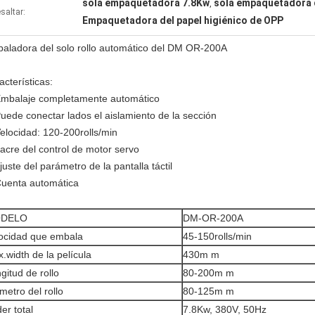
sola empaquetadora 7.8Kw
sola empaquetadora d
,
saltar:
Empaquetadora del papel higiénico de OPP
aladora del solo rollo automático del DM OR-200A
acterísticas:
Embalaje completamente automático
Puede conectar lados el aislamiento de la sección
Velocidad: 120-200rolls/min
Lacre del control de motor servo
juste del parámetro de la pantalla táctil
Cuenta automática
DELO
DM-OR-200A
ocidad que embala
45-150rolls/min
.width de la película
430m m
gitud de rollo
80-200m m
metro del rollo
80-125m m
er total
7.8Kw, 380V, 50Hz