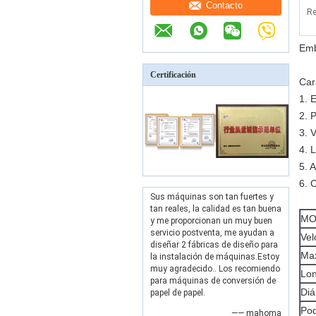
Contacto
Re
Emb
Certificación
Car
1. 
2. 
3. 
4. 
5. A
6. 
Sus máquinas son tan fuertes y
tan reales, la calidad es tan buena
MO
y me proporcionan un muy buen
servicio postventa, me ayudan a
Vel
diseñar 2 fábricas de diseño para
Max
la instalación de máquinas.Estoy
muy agradecido.. Los recomiendo
Lon
para máquinas de conversión de
Diá
papel de papel.
Pod
—— mahoma