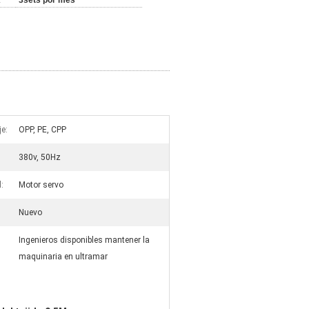
:
3sets por mes
je:
OPP, PE, CPP
380v, 50Hz
:
Motor servo
Nuevo
Ingenieros disponibles mantener la
maquinaria en ultramar