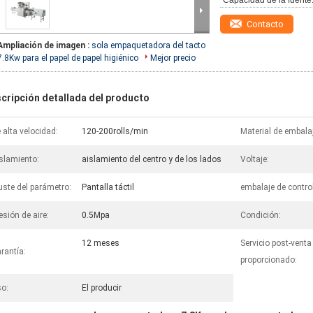
Capacidad de la fuente
Contacto
Ampliación de imagen :
sola empaquetadora del tacto
7.8Kw para el papel de papel higiénico
Mejor precio
cripción detallada del producto
 alta velocidad:
120-200rolls/min
Material de embala
slamiento:
aislamiento del centro y de los lados
Voltaje:
uste del parámetro:
Pantalla táctil
embalaje de control
esión de aire:
0.5Mpa
Condición:
12 meses
Servicio post-venta
rantía:
proporcionado:
o:
El producir