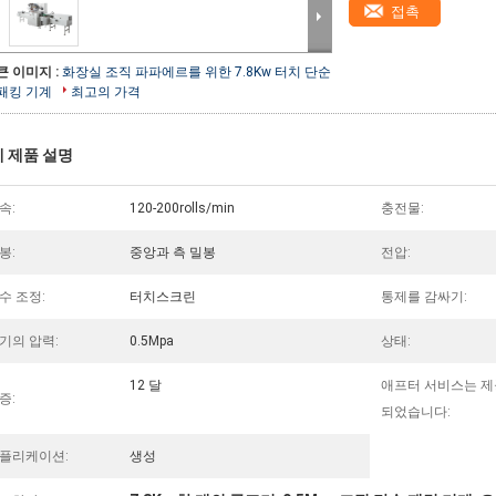
접촉
큰 이미지 :
화장실 조직 파파에르를 위한 7.8Kw 터치 단순
패킹 기계
최고의 가격
 제품 설명
속:
120-200rolls/min
충전물:
봉:
중앙과 측 밀봉
전압:
수 조정:
터치스크린
통제를 감싸기:
기의 압력:
0.5Mpa
상태:
12 달
애프터 서비스는 제
증:
되었습니다:
플리케이션:
생성