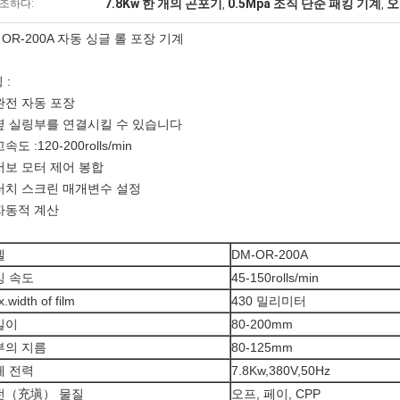
7.8Kw 한 개의 곤포기
0.5Mpa 조직 단순 패킹 기계
오
조하다:
,
,
 OR-200A 자동 싱글 롤 포장 기계
 :
 완전 자동 포장
 옆 실링부를 연결시킬 수 있습니다
고속도 :120-200rolls/min
 서보 모터 제어 봉합
 터치 스크린 매개변수 설정
 자동적 계산
델
DM-OR-200A
킹 속도
45-150rolls/min
.width of film
430 밀리미터
길이
80-200mm
부의 지름
80-125mm
체 전력
7.8Kw,380V,50Hz
전（充塡） 물질
오프, 페이, CPP