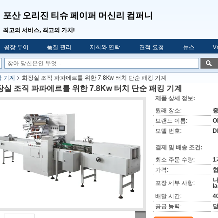
포산 오리진 티슈 페이퍼 머신리 컴퍼니
최고의 서비스, 최고의 가치!
공장 투어
품질 관리
저희와 연락
견적 요청
뉴스
V
장 기계
화장실 조직 파파에르를 위한 7.8Kw 터치 단순 패킹 기계
장실 조직 파파에르를 위한 7.8Kw 터치 단순 패킹 기계
제품 상세 정보:
원래 장소:
브랜드 이름:
O
모델 번호:
D
결제 및 배송 조건:
최소 주문 수량:
1
가격:
협
나
포장 세부 사항:
l
배달 시간:
4
공급 능력:
달