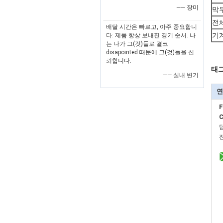
—— 장미
막
전
배달 시간은 빠르고, 아주 중요합니
기
다: 제품 항상 보내진 경기 순서. 나
는 나가 그(것)들로 결코
disapointed 때문에 그(것)들을 신
뢰합니다.
태그
—— 실내 변기
연
F
C