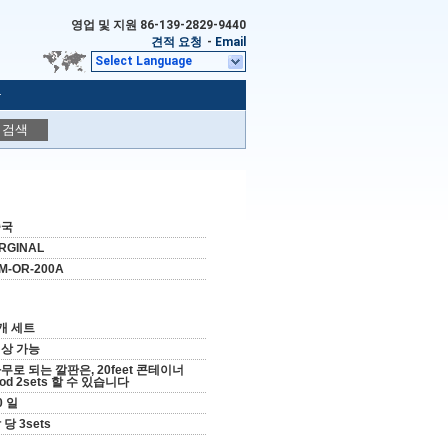
영업 및 지원
86-139-2829-9440
견적 요청
-
Email
Select Language
r
검색
중국
RGINAL
M-OR-200A
개 세트
상 가능
무로 되는 깔판은, 20feet 콘테이너
aod 2sets 할 수 있습니다
0 일
 당 3sets