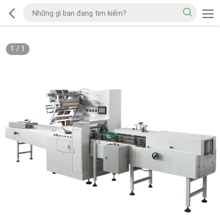
1
/
1