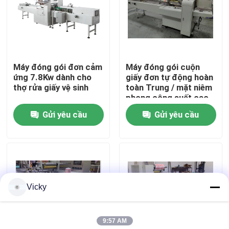
Chuyến tham quan nhà máy
Kiểm soát chất lượng
Máy đóng gói đơn cảm
Máy đóng gói cuộn
ứng 7.8Kw dành cho
giấy đơn tự động hoàn
thợ rửa giấy vệ sinh
toàn Trung / mặt niêm
Liên hệ với chúng tôi
phong công suất cao
Gửi yêu cầu
Gửi yêu cầu
Tin tức
Yêu cầu Đặt giá
Vicky
VR
9:57 AM
Dây chuyền sản xuất giấy Tissue